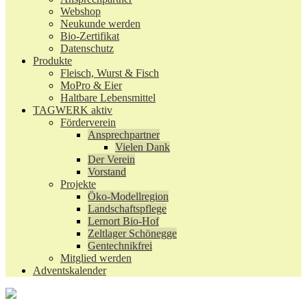
Webshop
Neukunde werden
Bio-Zertifikat
Datenschutz
Produkte
Fleisch, Wurst & Fisch
MoPro & Eier
Haltbare Lebensmittel
TAGWERK aktiv
Förderverein
Ansprechpartner
Vielen Dank
Der Verein
Vorstand
Projekte
Öko-Modellregion
Landschaftspflege
Lernort Bio-Hof
Zeltlager Schönegge
Gentechnikfrei
Mitglied werden
Adventskalender