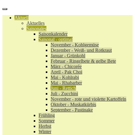
Aktuell
Aktuelles
Saisonales
Saisonkalender
Saisonal - optimal
November - Kohlgemüse
Dezember - Weiß- und Rotkraut
Januar - Grünkohl
Februar - Ringelbete & gelbe Bete
März - Chicorée
April - Pak Choi
Mai - Kohlrabi
Mai - Rhabarber
Juni - Rettich
Juli - Zucchini
November - rote und violette Kartoffeln
Oktober - Muskatkürbis
September - Pastinake
Frühling
Sommer
Herbst
Winter