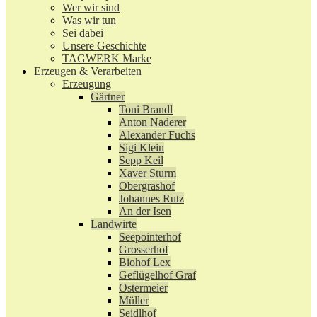
Wer wir sind
Was wir tun
Sei dabei
Unsere Geschichte
TAGWERK Marke
Erzeugen & Verarbeiten
Erzeugung
Gärtner
Toni Brandl
Anton Naderer
Alexander Fuchs
Sigi Klein
Sepp Keil
Xaver Sturm
Obergrashof
Johannes Rutz
An der Isen
Landwirte
Seepointerhof
Grosserhof
Biohof Lex
Geflügelhof Graf
Ostermeier
Müller
Seidlhof