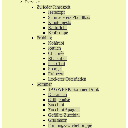
Rezepte
Zu jeder Jahreszeit
Hefezopf
Schmaderers Pfandlkas
Kräuterpesto
Kartoffeln
Kraftsuppe
Frühling
Kohlrabi
Rettich
Chicorée
Rhabarber
Pak Choi
Spargel
Erdbeere
Lockerer Osterfladen
Sommer
TAGWERK Sommer Drink
Dickmilch
Grillgemüse
Zucchini
Zucchini Spagetti
Gefüllte Zucchini
Grillsaison
Frühlingszwiebel-Suppe