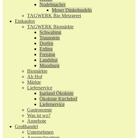
Nudelmacher
Moser Dinkelnudeln
TAGWERK Bio Metzgerei
Einkaufen
TAGWERK Biomärkte
Schwabing
Traunstein
Dorfen
Erding
Freising
Landshut
Moosburg
Biomärkte
Ab Hof
Märkte
Lieferservice
Isarland Ökokiste
Ökokiste Kirchdorf
Lieferservice
Gastronomie
Was ist wo?
Angebote
Großhandel
Unternehmen
Ansprechpartner