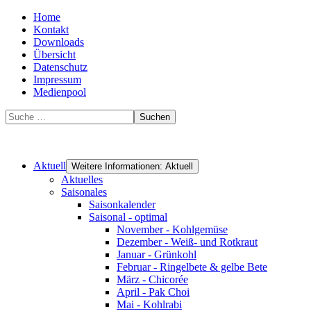
Home
Kontakt
Downloads
Übersicht
Datenschutz
Impressum
Medienpool
Suchen
Aktuell
Weitere Informationen: Aktuell
Aktuelles
Saisonales
Saisonkalender
Saisonal - optimal
November - Kohlgemüse
Dezember - Weiß- und Rotkraut
Januar - Grünkohl
Februar - Ringelbete & gelbe Bete
März - Chicorée
April - Pak Choi
Mai - Kohlrabi