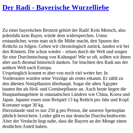
Der Radi - Bayerische Wurzelliebe
Zu einer bayerischen Brotzeit gehört der Radi! Kein Mensch, also
jedenfalls kein Bayer, würde dem widersprechen. Umso
erstaunlicher, wenn man sich die Mühe macht, den Spuren des
Rettichs zu folgen. Gehen wir chronologisch zurück, landen wir bei
den Römern. Die schon wieder – reisen durch die Welt und sorgen
für eine Durchmischung von Kulturgut! Wie so oft, sollten wir ihnen
aber auch diesmal historisch danken. Sie brachten den Radi aus der
antiken Welt nach Europa.
Ursprünglich kommt er aber von noch viel weiter her. In
Vorderasien wurden seine Vorzüge als erstes erkannt. Er zählt zu
den ältesten Nutzpflanzen überhaupt. Sogar die alten Ägypter
bauten ihn als Heil- und Gemüsepflanze an. Auch heute liegen die
Hauptanbaugebiete in ostasiatischen Ländern wie China, Korea und
Japan. Japaner essen zum Beispiel 13 kg Rettich pro Jahr und Kopf.
Koreaner sogar 30 kg.
Hierzulande sind es nur 250 g pro Person, die unseren Speiseplan
jährlich bereichern. Leider gibt es nur deutsche Durchschnittwerte.
Aber der Verdacht liegt nahe, dass die Bayern an der Menge einen
deutlichen Anteil haben.