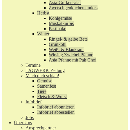
Asia-Gurkensalat
Zwetschgenkuchen anders
Herbst
Kohlgemüse
Muskatkürbis
Pastinake
Winter
Ringel- & gelbe Bete
Grünkohl
Weiß- & Blaukraut
Wirsing Zwiebel Pfanne
Asia Pfanne mit Pak Choi
Termine
TAGWERK-Zeitung
Mach dich schlau!
Gemüse
Samenfest
Tiere
Fleisch & Wurst
Infobrief
Infobrief abonnieren
Infobrief abbestellen
Jobs
Über Uns
Ansprechpartner