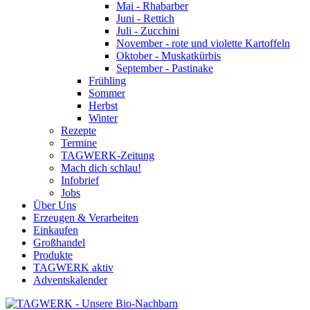
Mai - Rhabarber
Juni - Rettich
Juli - Zucchini
November - rote und violette Kartoffeln
Oktober - Muskatkürbis
September - Pastinake
Frühling
Sommer
Herbst
Winter
Rezepte
Termine
TAGWERK-Zeitung
Mach dich schlau!
Infobrief
Jobs
Über Uns
Erzeugen & Verarbeiten
Einkaufen
Großhandel
Produkte
TAGWERK aktiv
Adventskalender