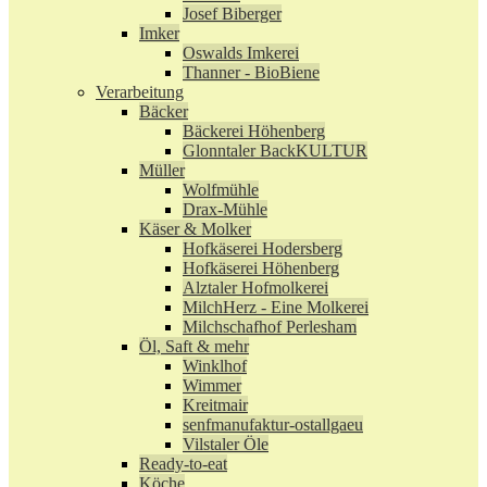
Josef Biberger
Imker
Oswalds Imkerei
Thanner - BioBiene
Verarbeitung
Bäcker
Bäckerei Höhenberg
Glonntaler BackKULTUR
Müller
Wolfmühle
Drax-Mühle
Käser & Molker
Hofkäserei Hodersberg
Hofkäserei Höhenberg
Alztaler Hofmolkerei
MilchHerz - Eine Molkerei
Milchschafhof Perlesham
Öl, Saft & mehr
Winklhof
Wimmer
Kreitmair
senfmanufaktur-ostallgaeu
Vilstaler Öle
Ready-to-eat
Köche