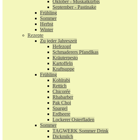
Oktober - Muskatkürbis
September - Pastinake
Frühling
Sommer
Herbst
Winter
Rezepte
Zu jeder Jahreszeit
Hefezopf
Schmaderers Pfandlkas
Kräuterpesto
Kartoffeln
Kraftsuppe
Frühling
Kohlrabi
Rettich
Chicorée
Rhabarber
Pak Choi
Spargel
Erdbeere
Lockerer Osterfladen
Sommer
TAGWERK Sommer Drink
Dickmilch