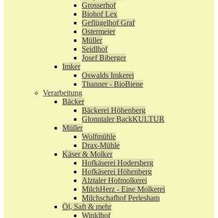
Grosserhof
Biohof Lex
Geflügelhof Graf
Ostermeier
Müller
Seidlhof
Josef Biberger
Imker
Oswalds Imkerei
Thanner - BioBiene
Verarbeitung
Bäcker
Bäckerei Höhenberg
Glonntaler BackKULTUR
Müller
Wolfmühle
Drax-Mühle
Käser & Molker
Hofkäserei Hodersberg
Hofkäserei Höhenberg
Alztaler Hofmolkerei
MilchHerz - Eine Molkerei
Milchschafhof Perlesham
Öl, Saft & mehr
Winklhof