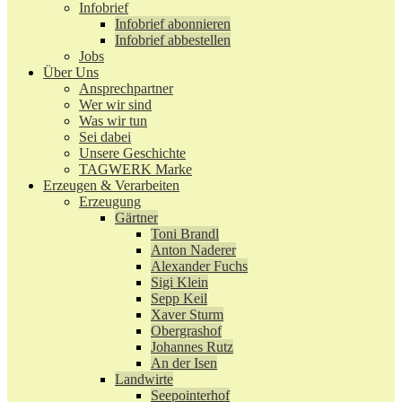
Infobrief
Infobrief abonnieren
Infobrief abbestellen
Jobs
Über Uns
Ansprechpartner
Wer wir sind
Was wir tun
Sei dabei
Unsere Geschichte
TAGWERK Marke
Erzeugen & Verarbeiten
Erzeugung
Gärtner
Toni Brandl
Anton Naderer
Alexander Fuchs
Sigi Klein
Sepp Keil
Xaver Sturm
Obergrashof
Johannes Rutz
An der Isen
Landwirte
Seepointerhof