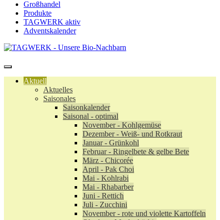
Großhandel
Produkte
TAGWERK aktiv
Adventskalender
Aktuell
Aktuelles
Saisonales
Saisonkalender
Saisonal - optimal
November - Kohlgemüse
Dezember - Weiß- und Rotkraut
Januar - Grünkohl
Februar - Ringelbete & gelbe Bete
März - Chicorée
April - Pak Choi
Mai - Kohlrabi
Mai - Rhabarber
Juni - Rettich
Juli - Zucchini
November - rote und violette Kartoffeln