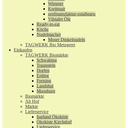
Wimmer
Kreitmair
senfmanufaktur-ostallgaeu
Vilstaler Öle
Ready-to-eat
Köche
Nudelmacher
Moser Dinkelnudeln
TAGWERK Bio Metzgerei
Einkaufen
TAGWERK Biomärkte
Schwabing
Traunstein
Dorfen
Erding
Freising
Landshut
Moosburg
Biomärkte
Ab Hof
Märkte
Lieferservice
Isarland Ökokiste
Ökokiste Kirchdorf
Lieferservice