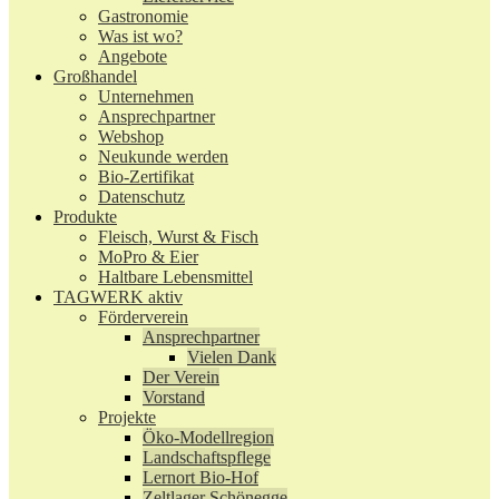
Gastronomie
Was ist wo?
Angebote
Großhandel
Unternehmen
Ansprechpartner
Webshop
Neukunde werden
Bio-Zertifikat
Datenschutz
Produkte
Fleisch, Wurst & Fisch
MoPro & Eier
Haltbare Lebensmittel
TAGWERK aktiv
Förderverein
Ansprechpartner
Vielen Dank
Der Verein
Vorstand
Projekte
Öko-Modellregion
Landschaftspflege
Lernort Bio-Hof
Zeltlager Schönegge