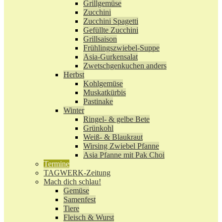
Grillgemüse
Zucchini
Zucchini Spagetti
Gefüllte Zucchini
Grillsaison
Frühlingszwiebel-Suppe
Asia-Gurkensalat
Zwetschgenkuchen anders
Herbst
Kohlgemüse
Muskatkürbis
Pastinake
Winter
Ringel- & gelbe Bete
Grünkohl
Weiß- & Blaukraut
Wirsing Zwiebel Pfanne
Asia Pfanne mit Pak Choi
Termine
TAGWERK-Zeitung
Mach dich schlau!
Gemüse
Samenfest
Tiere
Fleisch & Wurst