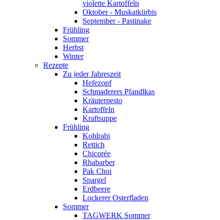
violette Kartoffeln
Oktober - Muskatkürbis
September - Pastinake
Frühling
Sommer
Herbst
Winter
Rezepte
Zu jeder Jahreszeit
Hefezopf
Schmaderers Pfandlkas
Kräuterpesto
Kartoffeln
Kraftsuppe
Frühling
Kohlrabi
Rettich
Chicorée
Rhabarber
Pak Choi
Spargel
Erdbeere
Lockerer Osterfladen
Sommer
TAGWERK Sommer