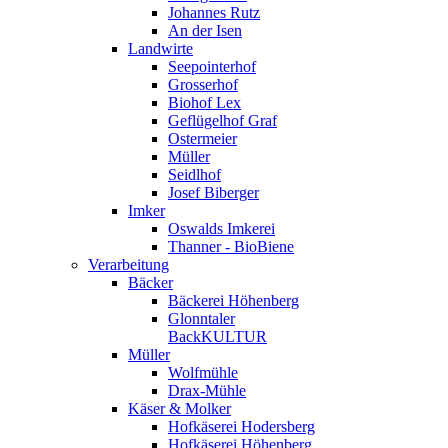
Johannes Rutz
An der Isen
Landwirte
Seepointerhof
Grosserhof
Biohof Lex
Geflügelhof Graf
Ostermeier
Müller
Seidlhof
Josef Biberger
Imker
Oswalds Imkerei
Thanner - BioBiene
Verarbeitung
Bäcker
Bäckerei Höhenberg
Glonntaler
BackKULTUR
Müller
Wolfmühle
Drax-Mühle
Käser & Molker
Hofkäserei Hodersberg
Hofkäserei Höhenberg