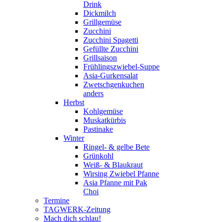
Drink
Dickmilch
Grillgemüse
Zucchini
Zucchini Spagetti
Gefüllte Zucchini
Grillsaison
Frühlingszwiebel-Suppe
Asia-Gurkensalat
Zwetschgenkuchen
anders
Herbst
Kohlgemüse
Muskatkürbis
Pastinake
Winter
Ringel- & gelbe Bete
Grünkohl
Weiß- & Blaukraut
Wirsing Zwiebel Pfanne
Asia Pfanne mit Pak
Choi
Termine
TAGWERK-Zeitung
Mach dich schlau!