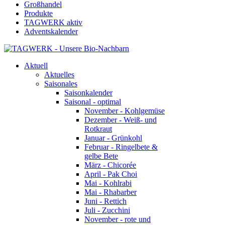
Großhandel
Produkte
TAGWERK aktiv
Adventskalender
Aktuell
Aktuelles
Saisonales
Saisonkalender
Saisonal - optimal
November - Kohlgemüse
Dezember - Weiß- und
Rotkraut
Januar - Grünkohl
Februar - Ringelbete &
gelbe Bete
März - Chicorée
April - Pak Choi
Mai - Kohlrabi
Mai - Rhabarber
Juni - Rettich
Juli - Zucchini
November - rote und