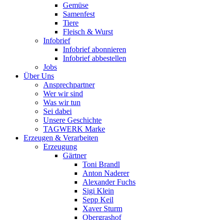
Gemüse
Samenfest
Tiere
Fleisch & Wurst
Infobrief
Infobrief abonnieren
Infobrief abbestellen
Jobs
Über Uns
Ansprechpartner
Wer wir sind
Was wir tun
Sei dabei
Unsere Geschichte
TAGWERK Marke
Erzeugen & Verarbeiten
Erzeugung
Gärtner
Toni Brandl
Anton Naderer
Alexander Fuchs
Sigi Klein
Sepp Keil
Xaver Sturm
Obergrashof