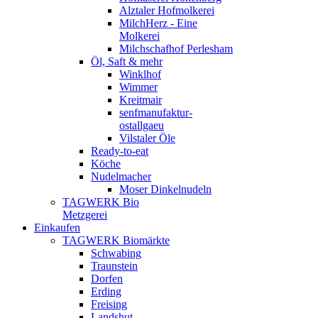
Alztaler Hofmolkerei
MilchHerz - Eine
Molkerei
Milchschafhof Perlesham
Öl, Saft & mehr
Winklhof
Wimmer
Kreitmair
senfmanufaktur-
ostallgaeu
Vilstaler Öle
Ready-to-eat
Köche
Nudelmacher
Moser Dinkelnudeln
TAGWERK Bio
Metzgerei
Einkaufen
TAGWERK Biomärkte
Schwabing
Traunstein
Dorfen
Erding
Freising
Landshut