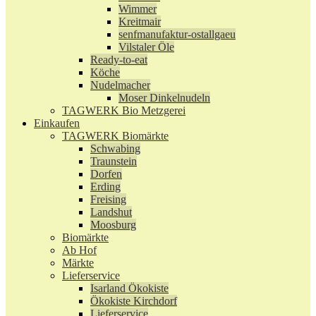
Wimmer
Kreitmair
senfmanufaktur-ostallgaeu
Vilstaler Öle
Ready-to-eat
Köche
Nudelmacher
Moser Dinkelnudeln
TAGWERK Bio Metzgerei
Einkaufen
TAGWERK Biomärkte
Schwabing
Traunstein
Dorfen
Erding
Freising
Landshut
Moosburg
Biomärkte
Ab Hof
Märkte
Lieferservice
Isarland Ökokiste
Ökokiste Kirchdorf
Lieferservice