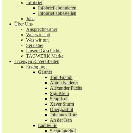
Infobrief
Infobrief abonnieren
Infobrief abbestellen
Jobs
Über Uns
Ansprechpartner
Wer wir sind
Was wir tun
Sei dabei
Unsere Geschichte
TAGWERK Marke
Erzeugen & Verarbeiten
Erzeugung
Gärtner
Toni Brandl
Anton Naderer
Alexander Fuchs
Sigi Klein
Sepp Keil
Xaver Sturm
Obergrashof
Johannes Rutz
An der Isen
Landwirte
Seepointerhof