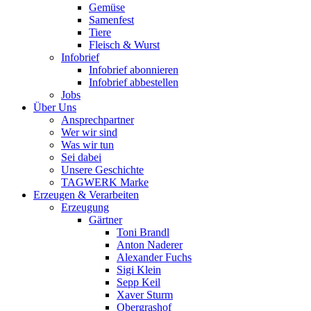
Gemüse
Samenfest
Tiere
Fleisch & Wurst
Infobrief
Infobrief abonnieren
Infobrief abbestellen
Jobs
Über Uns
Ansprechpartner
Wer wir sind
Was wir tun
Sei dabei
Unsere Geschichte
TAGWERK Marke
Erzeugen & Verarbeiten
Erzeugung
Gärtner
Toni Brandl
Anton Naderer
Alexander Fuchs
Sigi Klein
Sepp Keil
Xaver Sturm
Obergrashof