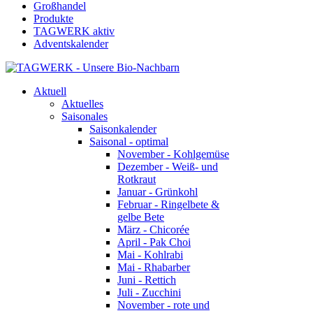
Großhandel
Produkte
TAGWERK aktiv
Adventskalender
Aktuell
Aktuelles
Saisonales
Saisonkalender
Saisonal - optimal
November - Kohlgemüse
Dezember - Weiß- und
Rotkraut
Januar - Grünkohl
Februar - Ringelbete &
gelbe Bete
März - Chicorée
April - Pak Choi
Mai - Kohlrabi
Mai - Rhabarber
Juni - Rettich
Juli - Zucchini
November - rote und