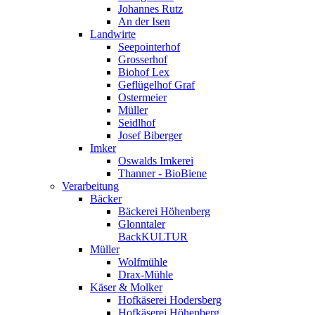
Johannes Rutz
An der Isen
Landwirte
Seepointerhof
Grosserhof
Biohof Lex
Geflügelhof Graf
Ostermeier
Müller
Seidlhof
Josef Biberger
Imker
Oswalds Imkerei
Thanner - BioBiene
Verarbeitung
Bäcker
Bäckerei Höhenberg
Glonntaler
BackKULTUR
Müller
Wolfmühle
Drax-Mühle
Käser & Molker
Hofkäserei Hodersberg
Hofkäserei Höhenberg