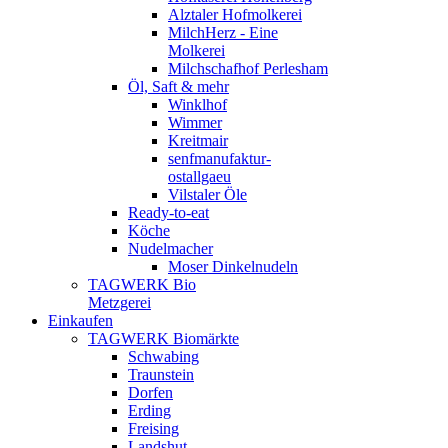
Alztaler Hofmolkerei
MilchHerz - Eine
Molkerei
Milchschafhof Perlesham
Öl, Saft & mehr
Winklhof
Wimmer
Kreitmair
senfmanufaktur-
ostallgaeu
Vilstaler Öle
Ready-to-eat
Köche
Nudelmacher
Moser Dinkelnudeln
TAGWERK Bio
Metzgerei
Einkaufen
TAGWERK Biomärkte
Schwabing
Traunstein
Dorfen
Erding
Freising
Landshut