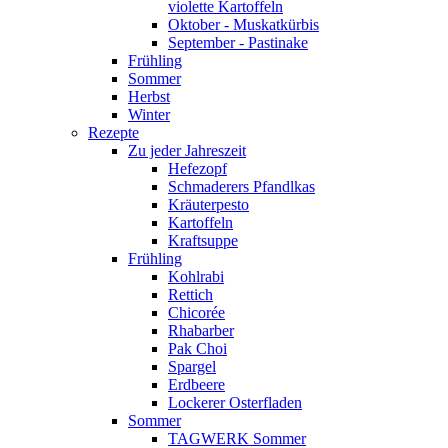
violette Kartoffeln
Oktober - Muskatkürbis
September - Pastinake
Frühling
Sommer
Herbst
Winter
Rezepte
Zu jeder Jahreszeit
Hefezopf
Schmaderers Pfandlkas
Kräuterpesto
Kartoffeln
Kraftsuppe
Frühling
Kohlrabi
Rettich
Chicorée
Rhabarber
Pak Choi
Spargel
Erdbeere
Lockerer Osterfladen
Sommer
TAGWERK Sommer