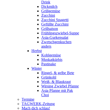
Drink
Dickmilch
Grillgemüse
Zucchini
Zucchini Spagetti
Gefüllte Zucchini
Grillsaison
Frühlingszwiebel-Suppe
Asia-Gurkensalat
Zwetschgenkuchen
anders
Herbst
Kohlgemüse
Muskatkürbis
Pastinake
Winter
Ringel- & gelbe Bete
Grünkohl
Weiß- & Blaukraut
Wirsing Zwiebel Pfanne
Asia Pfanne mit Pak
Choi
Termine
TAGWERK-Zeitung
Mach dich schlau!