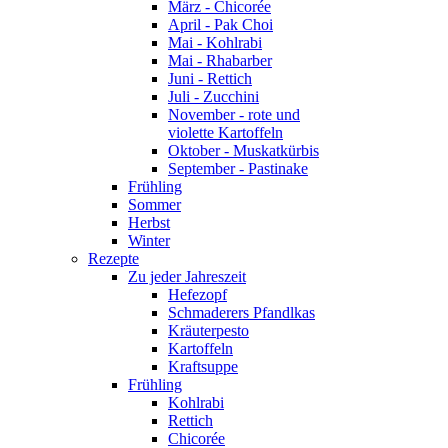
März - Chicorée
April - Pak Choi
Mai - Kohlrabi
Mai - Rhabarber
Juni - Rettich
Juli - Zucchini
November - rote und
violette Kartoffeln
Oktober - Muskatkürbis
September - Pastinake
Frühling
Sommer
Herbst
Winter
Rezepte
Zu jeder Jahreszeit
Hefezopf
Schmaderers Pfandlkas
Kräuterpesto
Kartoffeln
Kraftsuppe
Frühling
Kohlrabi
Rettich
Chicorée