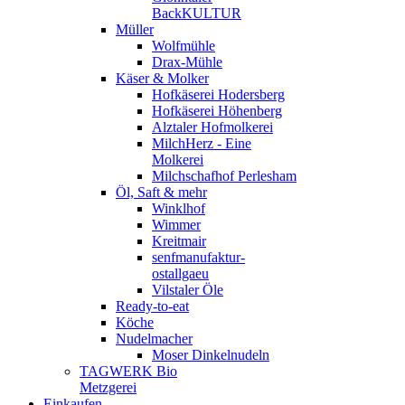
BackKULTUR
Müller
Wolfmühle
Drax-Mühle
Käser & Molker
Hofkäserei Hodersberg
Hofkäserei Höhenberg
Alztaler Hofmolkerei
MilchHerz - Eine
Molkerei
Milchschafhof Perlesham
Öl, Saft & mehr
Winklhof
Wimmer
Kreitmair
senfmanufaktur-
ostallgaeu
Vilstaler Öle
Ready-to-eat
Köche
Nudelmacher
Moser Dinkelnudeln
TAGWERK Bio
Metzgerei
Einkaufen