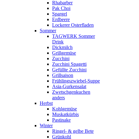
Rhabarber
Pak Choi
Spargel
Erdbeere
Lockerer Osterfladen
Sommer
TAGWERK Sommer
Drink
Dickmilch
Grillgemüse
Zucchini
Zucchini Spagetti
Gefüllte Zucchini
Grillsaison
Frühlingszwiebel-Suppe
Asia-Gurkensalat
Zwetschgenkuchen
anders
Herbst
Kohlgemüse
Muskatkürbis
Pastinake
Winter
Ringel- & gelbe Bete
Grünkohl