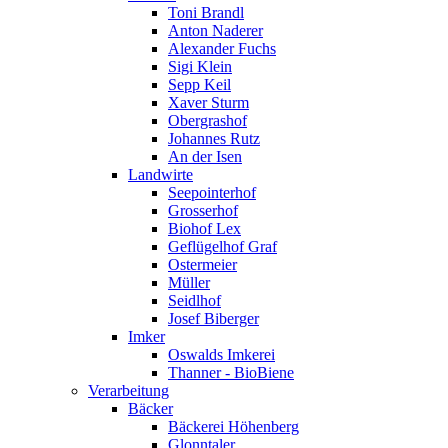
Toni Brandl
Anton Naderer
Alexander Fuchs
Sigi Klein
Sepp Keil
Xaver Sturm
Obergrashof
Johannes Rutz
An der Isen
Landwirte
Seepointerhof
Grosserhof
Biohof Lex
Geflügelhof Graf
Ostermeier
Müller
Seidlhof
Josef Biberger
Imker
Oswalds Imkerei
Thanner - BioBiene
Verarbeitung
Bäcker
Bäckerei Höhenberg
Glonntaler