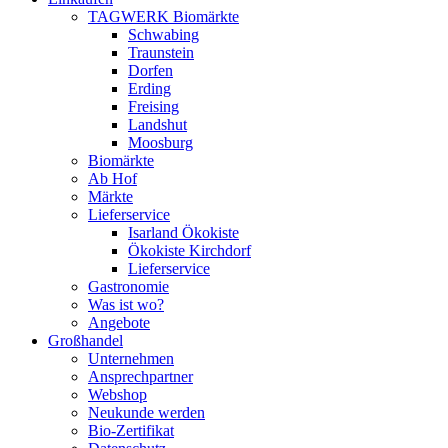
TAGWERK Biomärkte
Schwabing
Traunstein
Dorfen
Erding
Freising
Landshut
Moosburg
Biomärkte
Ab Hof
Märkte
Lieferservice
Isarland Ökokiste
Ökokiste Kirchdorf
Lieferservice
Gastronomie
Was ist wo?
Angebote
Großhandel
Unternehmen
Ansprechpartner
Webshop
Neukunde werden
Bio-Zertifikat