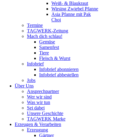
Weiß- & Blaukraut
Wirsing Zwiebel Pfanne
Asia Pfanne mit Pak
Choi
Termine
TAGWERK-Zeitung
Mach dich schlau!
Gemüse
Samenfest
Tiere
Fleisch & Wurst
Infobrief
Infobrief abonnieren
Infobrief abbestellen
Jobs
Über Uns
Ansprechpartner
Wer wir sind
Was wir tun
Sei dabei
Unsere Geschichte
TAGWERK Marke
Erzeugen & Verarbeiten
Erzeugung
Gärtner