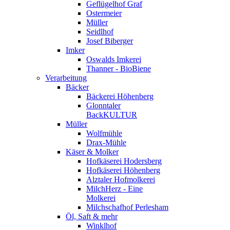
Geflügelhof Graf
Ostermeier
Müller
Seidlhof
Josef Biberger
Imker
Oswalds Imkerei
Thanner - BioBiene
Verarbeitung
Bäcker
Bäckerei Höhenberg
Glonntaler
BackKULTUR
Müller
Wolfmühle
Drax-Mühle
Käser & Molker
Hofkäserei Hodersberg
Hofkäserei Höhenberg
Alztaler Hofmolkerei
MilchHerz - Eine
Molkerei
Milchschafhof Perlesham
Öl, Saft & mehr
Winklhof