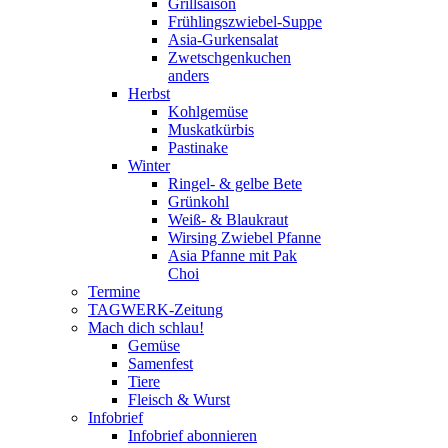
Grillsaison
Frühlingszwiebel-Suppe
Asia-Gurkensalat
Zwetschgenkuchen
anders
Herbst
Kohlgemüse
Muskatkürbis
Pastinake
Winter
Ringel- & gelbe Bete
Grünkohl
Weiß- & Blaukraut
Wirsing Zwiebel Pfanne
Asia Pfanne mit Pak
Choi
Termine
TAGWERK-Zeitung
Mach dich schlau!
Gemüse
Samenfest
Tiere
Fleisch & Wurst
Infobrief
Infobrief abonnieren