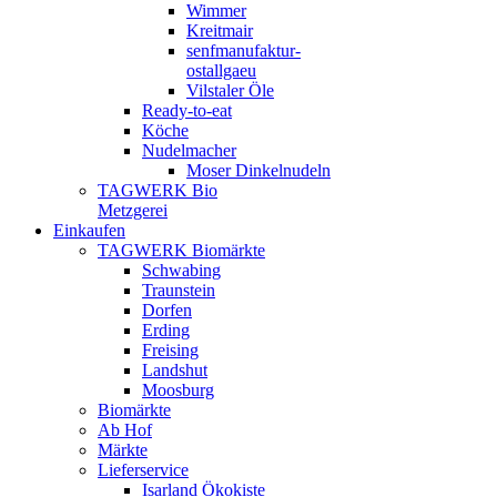
Wimmer
Kreitmair
senfmanufaktur-
ostallgaeu
Vilstaler Öle
Ready-to-eat
Köche
Nudelmacher
Moser Dinkelnudeln
TAGWERK Bio
Metzgerei
Einkaufen
TAGWERK Biomärkte
Schwabing
Traunstein
Dorfen
Erding
Freising
Landshut
Moosburg
Biomärkte
Ab Hof
Märkte
Lieferservice
Isarland Ökokiste