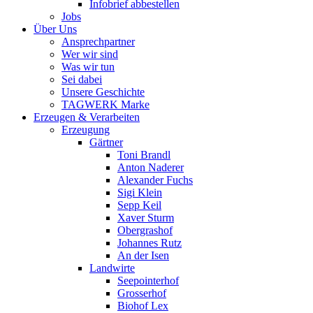
Infobrief abbestellen
Jobs
Über Uns
Ansprechpartner
Wer wir sind
Was wir tun
Sei dabei
Unsere Geschichte
TAGWERK Marke
Erzeugen & Verarbeiten
Erzeugung
Gärtner
Toni Brandl
Anton Naderer
Alexander Fuchs
Sigi Klein
Sepp Keil
Xaver Sturm
Obergrashof
Johannes Rutz
An der Isen
Landwirte
Seepointerhof
Grosserhof
Biohof Lex