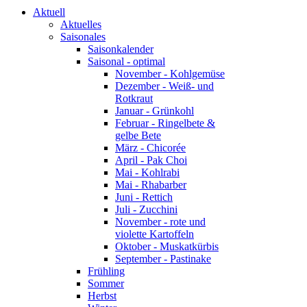
Aktuell
Aktuelles
Saisonales
Saisonkalender
Saisonal - optimal
November - Kohlgemüse
Dezember - Weiß- und
Rotkraut
Januar - Grünkohl
Februar - Ringelbete &
gelbe Bete
März - Chicorée
April - Pak Choi
Mai - Kohlrabi
Mai - Rhabarber
Juni - Rettich
Juli - Zucchini
November - rote und
violette Kartoffeln
Oktober - Muskatkürbis
September - Pastinake
Frühling
Sommer
Herbst