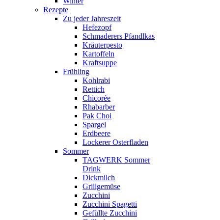
Winter
Rezepte
Zu jeder Jahreszeit
Hefezopf
Schmaderers Pfandlkas
Kräuterpesto
Kartoffeln
Kraftsuppe
Frühling
Kohlrabi
Rettich
Chicorée
Rhabarber
Pak Choi
Spargel
Erdbeere
Lockerer Osterfladen
Sommer
TAGWERK Sommer
Drink
Dickmilch
Grillgemüse
Zucchini
Zucchini Spagetti
Gefüllte Zucchini