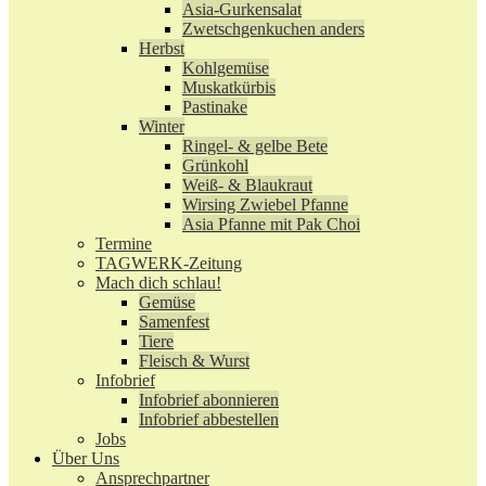
Asia-Gurkensalat
Zwetschgenkuchen anders
Herbst
Kohlgemüse
Muskatkürbis
Pastinake
Winter
Ringel- & gelbe Bete
Grünkohl
Weiß- & Blaukraut
Wirsing Zwiebel Pfanne
Asia Pfanne mit Pak Choi
Termine
TAGWERK-Zeitung
Mach dich schlau!
Gemüse
Samenfest
Tiere
Fleisch & Wurst
Infobrief
Infobrief abonnieren
Infobrief abbestellen
Jobs
Über Uns
Ansprechpartner