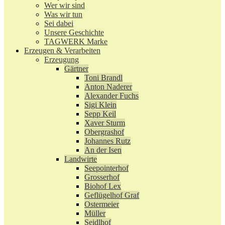
Wer wir sind
Was wir tun
Sei dabei
Unsere Geschichte
TAGWERK Marke
Erzeugen & Verarbeiten
Erzeugung
Gärtner
Toni Brandl
Anton Naderer
Alexander Fuchs
Sigi Klein
Sepp Keil
Xaver Sturm
Obergrashof
Johannes Rutz
An der Isen
Landwirte
Seepointerhof
Grosserhof
Biohof Lex
Geflügelhof Graf
Ostermeier
Müller
Seidlhof