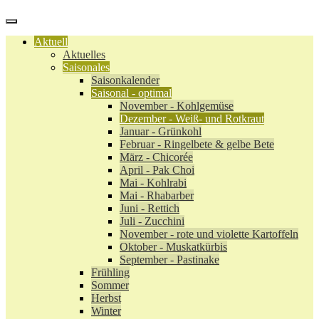
Aktuell
Aktuelles
Saisonales
Saisonkalender
Saisonal - optimal
November - Kohlgemüse
Dezember - Weiß- und Rotkraut
Januar - Grünkohl
Februar - Ringelbete & gelbe Bete
März - Chicorée
April - Pak Choi
Mai - Kohlrabi
Mai - Rhabarber
Juni - Rettich
Juli - Zucchini
November - rote und violette Kartoffeln
Oktober - Muskatkürbis
September - Pastinake
Frühling
Sommer
Herbst
Winter