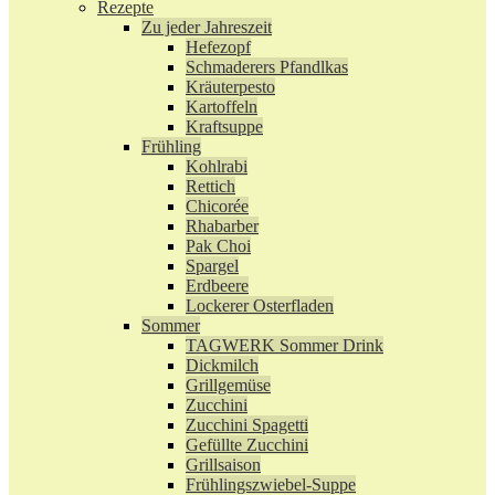
Rezepte
Zu jeder Jahreszeit
Hefezopf
Schmaderers Pfandlkas
Kräuterpesto
Kartoffeln
Kraftsuppe
Frühling
Kohlrabi
Rettich
Chicorée
Rhabarber
Pak Choi
Spargel
Erdbeere
Lockerer Osterfladen
Sommer
TAGWERK Sommer Drink
Dickmilch
Grillgemüse
Zucchini
Zucchini Spagetti
Gefüllte Zucchini
Grillsaison
Frühlingszwiebel-Suppe