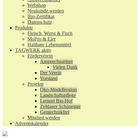
Webshop
Neukunde werden
Bio-Zertifikat
Datenschutz
Produkte
Fleisch, Wurst & Fisch
MoPro & Eier
Haltbare Lebensmittel
TAGWERK aktiv
Förderverein
Ansprechpartner
Vielen Dank
Der Verein
Vorstand
Projekte
Öko-Modellregion
Landschaftspflege
Lernort Bio-Hof
Zeltlager Schönegge
Gentechnikfrei
Mitglied werden
Adventskalender