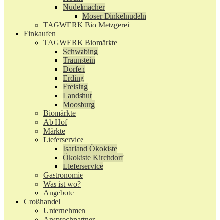
Nudelmacher
Moser Dinkelnudeln
TAGWERK Bio Metzgerei
Einkaufen
TAGWERK Biomärkte
Schwabing
Traunstein
Dorfen
Erding
Freising
Landshut
Moosburg
Biomärkte
Ab Hof
Märkte
Lieferservice
Isarland Ökokiste
Ökokiste Kirchdorf
Lieferservice
Gastronomie
Was ist wo?
Angebote
Großhandel
Unternehmen
Ansprechpartner