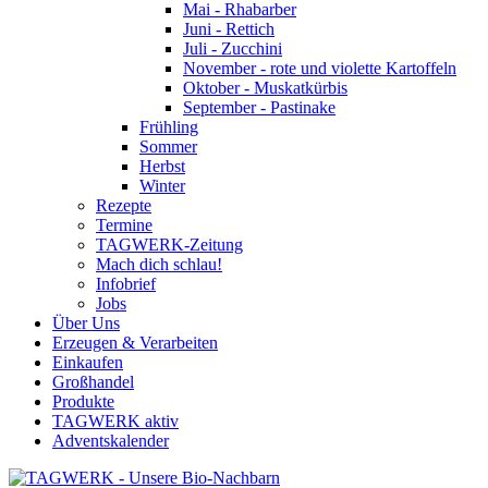
Mai - Rhabarber
Juni - Rettich
Juli - Zucchini
November - rote und violette Kartoffeln
Oktober - Muskatkürbis
September - Pastinake
Frühling
Sommer
Herbst
Winter
Rezepte
Termine
TAGWERK-Zeitung
Mach dich schlau!
Infobrief
Jobs
Über Uns
Erzeugen & Verarbeiten
Einkaufen
Großhandel
Produkte
TAGWERK aktiv
Adventskalender