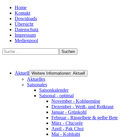
Home
Kontakt
Downloads
Übersicht
Datenschutz
Impressum
Medienpool
Suchen
Aktuell
Weitere Informationen: Aktuell
Aktuelles
Saisonales
Saisonkalender
Saisonal - optimal
November - Kohlgemüse
Dezember - Weiß- und Rotkraut
Januar - Grünkohl
Februar - Ringelbete & gelbe Bete
März - Chicorée
April - Pak Choi
Mai - Kohlrabi