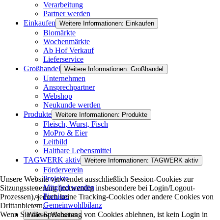
Verarbeitung
Partner werden
Einkaufen
Weitere Informationen: Einkaufen
Biomärkte
Wochenmärkte
Ab Hof Verkauf
Lieferservice
Großhandel
Weitere Informationen: Großhandel
Unternehmen
Ansprechpartner
Webshop
Neukunde werden
Produkte
Weitere Informationen: Produkte
Fleisch, Wurst, Fisch
MoPro & Eier
Leitbild
Haltbare Lebensmittel
TAGWERK aktiv
Weitere Informationen: TAGWERK aktiv
Förderverein
Projekte
Unsere Website verwendet ausschließlich Session-Cookies zur
Mitglied werden
Sitzungssteuerung (notwendig insbesondere bei Login/Logout-
Pioniere
Prozessen), jedoch keine Tracking-Cookies oder andere Cookies von
Gemeinwohlbilanz
Drittanbietern.
Wenn Sie die Speicherung von Cookies ablehnen, ist kein Login in
Weitere Websites