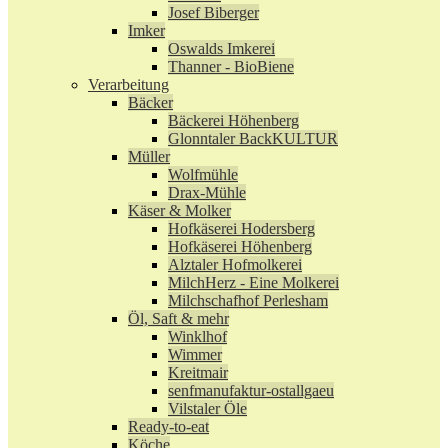
Josef Biberger
Imker
Oswalds Imkerei
Thanner - BioBiene
Verarbeitung
Bäcker
Bäckerei Höhenberg
Glonntaler BackKULTUR
Müller
Wolfmühle
Drax-Mühle
Käser & Molker
Hofkäserei Hodersberg
Hofkäserei Höhenberg
Alztaler Hofmolkerei
MilchHerz - Eine Molkerei
Milchschafhof Perlesham
Öl, Saft & mehr
Winklhof
Wimmer
Kreitmair
senfmanufaktur-ostallgaeu
Vilstaler Öle
Ready-to-eat
Köche