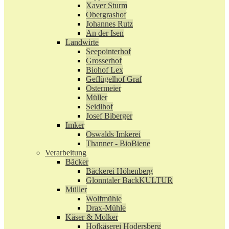
Xaver Sturm
Obergrashof
Johannes Rutz
An der Isen
Landwirte
Seepointerhof
Grosserhof
Biohof Lex
Geflügelhof Graf
Ostermeier
Müller
Seidlhof
Josef Biberger
Imker
Oswalds Imkerei
Thanner - BioBiene
Verarbeitung
Bäcker
Bäckerei Höhenberg
Glonntaler BackKULTUR
Müller
Wolfmühle
Drax-Mühle
Käser & Molker
Hofkäserei Hodersberg