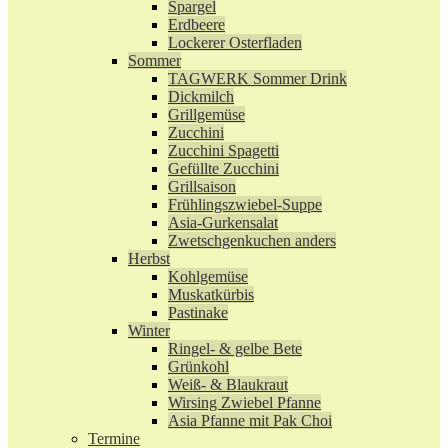
Spargel
Erdbeere
Lockerer Osterfladen
Sommer
TAGWERK Sommer Drink
Dickmilch
Grillgemüse
Zucchini
Zucchini Spagetti
Gefüllte Zucchini
Grillsaison
Frühlingszwiebel-Suppe
Asia-Gurkensalat
Zwetschgenkuchen anders
Herbst
Kohlgemüse
Muskatkürbis
Pastinake
Winter
Ringel- & gelbe Bete
Grünkohl
Weiß- & Blaukraut
Wirsing Zwiebel Pfanne
Asia Pfanne mit Pak Choi
Termine