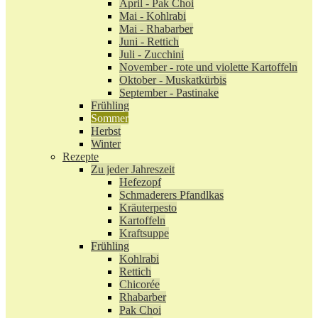
April - Pak Choi
Mai - Kohlrabi
Mai - Rhabarber
Juni - Rettich
Juli - Zucchini
November - rote und violette Kartoffeln
Oktober - Muskatkürbis
September - Pastinake
Frühling
Sommer
Herbst
Winter
Rezepte
Zu jeder Jahreszeit
Hefezopf
Schmaderers Pfandlkas
Kräuterpesto
Kartoffeln
Kraftsuppe
Frühling
Kohlrabi
Rettich
Chicorée
Rhabarber
Pak Choi