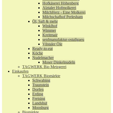
Hofkäserei Höhenberg
Alztaler Hofmolkerei
MilchHerz - Eine Molkerei
Milchschafhof Perlesham
Öl, Saft & mehr
Winklhof
Wimmer
Kreitmair
senfmanufaktur-ostallgaeu
Vilstaler Öle
Ready-to-eat
Köche
Nudelmacher
Moser Dinkelnudeln
TAGWERK Bio Metzgerei
Einkaufen
TAGWERK Biomärkte
Schwabing
Traunstein
Dorfen
Erding
Freising
Landshut
Moosburg
Biomärkte