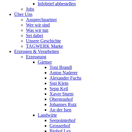
Infobrief abbestellen
Jobs
Über Uns
Ansprechpartner
Wer wir sind
Was wir tun
Sei dabei
Unsere Geschichte
TAGWERK Marke
Erzeugen & Verarbeiten
Erzeugung
Gärtner
Toni Brandl
Anton Naderer
Alexander Fuchs
Sigi Klein
Sepp Keil
Xaver Sturm
Obergrashof
Johannes Rutz
An der Isen
Landwirte
Seepointerhof
Grosserhof
Biohof Lex