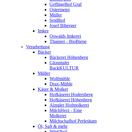
Geflügelhof Graf
Ostermeier
Müller
Seidlhof
Josef Biberger
Imker
Oswalds Imkerei
Thanner - BioBiene
Verarbeitung
Bäcker
Bäckerei Höhenberg
Glonntaler
BackKULTUR
Müller
Wolfmühle
Drax-Mühle
Käser & Molker
Hofkäserei Hodersberg
Hofkäserei Höhenberg
Alztaler Hofmolkerei
MilchHerz - Eine
Molkerei
Milchschafhof Perlesham
Öl, Saft & mehr
Winklhof