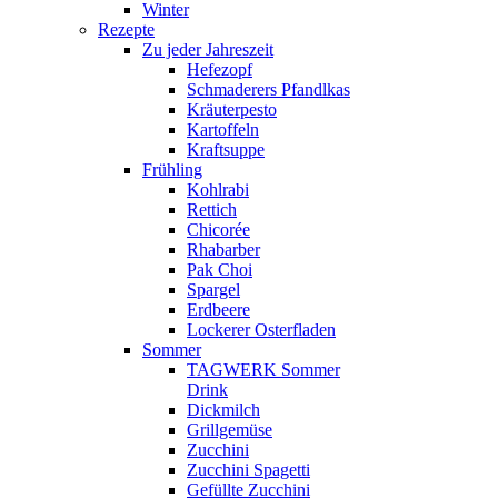
Winter
Rezepte
Zu jeder Jahreszeit
Hefezopf
Schmaderers Pfandlkas
Kräuterpesto
Kartoffeln
Kraftsuppe
Frühling
Kohlrabi
Rettich
Chicorée
Rhabarber
Pak Choi
Spargel
Erdbeere
Lockerer Osterfladen
Sommer
TAGWERK Sommer
Drink
Dickmilch
Grillgemüse
Zucchini
Zucchini Spagetti
Gefüllte Zucchini