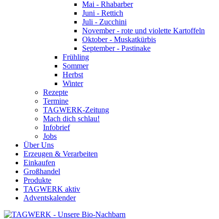
Mai - Rhabarber
Juni - Rettich
Juli - Zucchini
November - rote und violette Kartoffeln
Oktober - Muskatkürbis
September - Pastinake
Frühling
Sommer
Herbst
Winter
Rezepte
Termine
TAGWERK-Zeitung
Mach dich schlau!
Infobrief
Jobs
Über Uns
Erzeugen & Verarbeiten
Einkaufen
Großhandel
Produkte
TAGWERK aktiv
Adventskalender