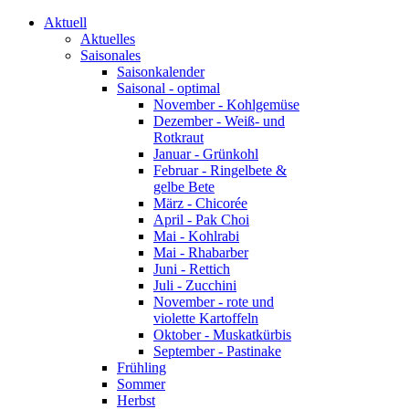
Aktuell
Aktuelles
Saisonales
Saisonkalender
Saisonal - optimal
November - Kohlgemüse
Dezember - Weiß- und
Rotkraut
Januar - Grünkohl
Februar - Ringelbete &
gelbe Bete
März - Chicorée
April - Pak Choi
Mai - Kohlrabi
Mai - Rhabarber
Juni - Rettich
Juli - Zucchini
November - rote und
violette Kartoffeln
Oktober - Muskatkürbis
September - Pastinake
Frühling
Sommer
Herbst