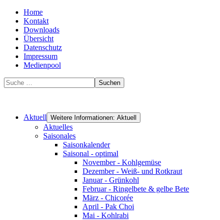
Home
Kontakt
Downloads
Übersicht
Datenschutz
Impressum
Medienpool
Suchen
Aktuell
Weitere Informationen: Aktuell
Aktuelles
Saisonales
Saisonkalender
Saisonal - optimal
November - Kohlgemüse
Dezember - Weiß- und Rotkraut
Januar - Grünkohl
Februar - Ringelbete & gelbe Bete
März - Chicorée
April - Pak Choi
Mai - Kohlrabi