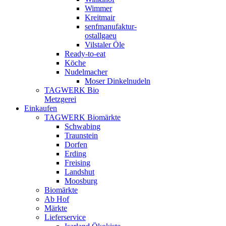
Wimmer
Kreitmair
senfmanufaktur-
ostallgaeu
Vilstaler Öle
Ready-to-eat
Köche
Nudelmacher
Moser Dinkelnudeln
TAGWERK Bio
Metzgerei
Einkaufen
TAGWERK Biomärkte
Schwabing
Traunstein
Dorfen
Erding
Freising
Landshut
Moosburg
Biomärkte
Ab Hof
Märkte
Lieferservice