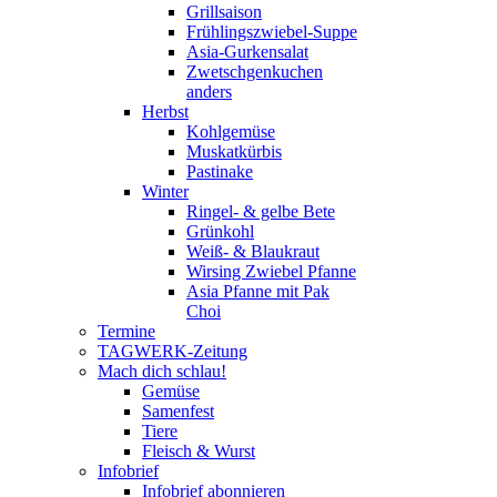
Grillsaison
Frühlingszwiebel-Suppe
Asia-Gurkensalat
Zwetschgenkuchen
anders
Herbst
Kohlgemüse
Muskatkürbis
Pastinake
Winter
Ringel- & gelbe Bete
Grünkohl
Weiß- & Blaukraut
Wirsing Zwiebel Pfanne
Asia Pfanne mit Pak
Choi
Termine
TAGWERK-Zeitung
Mach dich schlau!
Gemüse
Samenfest
Tiere
Fleisch & Wurst
Infobrief
Infobrief abonnieren