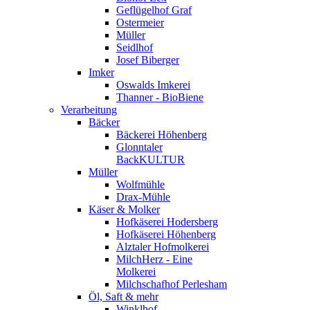
Geflügelhof Graf
Ostermeier
Müller
Seidlhof
Josef Biberger
Imker
Oswalds Imkerei
Thanner - BioBiene
Verarbeitung
Bäcker
Bäckerei Höhenberg
Glonntaler
BackKULTUR
Müller
Wolfmühle
Drax-Mühle
Käser & Molker
Hofkäserei Hodersberg
Hofkäserei Höhenberg
Alztaler Hofmolkerei
MilchHerz - Eine
Molkerei
Milchschafhof Perlesham
Öl, Saft & mehr
Winklhof