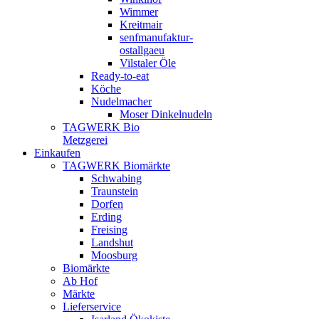
Wimmer
Kreitmair
senfmanufaktur-
ostallgaeu
Vilstaler Öle
Ready-to-eat
Köche
Nudelmacher
Moser Dinkelnudeln
TAGWERK Bio
Metzgerei
Einkaufen
TAGWERK Biomärkte
Schwabing
Traunstein
Dorfen
Erding
Freising
Landshut
Moosburg
Biomärkte
Ab Hof
Märkte
Lieferservice