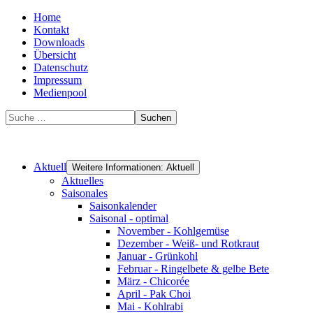
Home
Kontakt
Downloads
Übersicht
Datenschutz
Impressum
Medienpool
Suchen
Aktuell
Weitere Informationen: Aktuell
Aktuelles
Saisonales
Saisonkalender
Saisonal - optimal
November - Kohlgemüse
Dezember - Weiß- und Rotkraut
Januar - Grünkohl
Februar - Ringelbete & gelbe Bete
März - Chicorée
April - Pak Choi
Mai - Kohlrabi