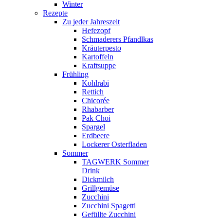
Winter
Rezepte
Zu jeder Jahreszeit
Hefezopf
Schmaderers Pfandlkas
Kräuterpesto
Kartoffeln
Kraftsuppe
Frühling
Kohlrabi
Rettich
Chicorée
Rhabarber
Pak Choi
Spargel
Erdbeere
Lockerer Osterfladen
Sommer
TAGWERK Sommer
Drink
Dickmilch
Grillgemüse
Zucchini
Zucchini Spagetti
Gefüllte Zucchini