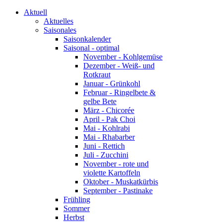
Aktuell
Aktuelles
Saisonales
Saisonkalender
Saisonal - optimal
November - Kohlgemüse
Dezember - Weiß- und
Rotkraut
Januar - Grünkohl
Februar - Ringelbete &
gelbe Bete
März - Chicorée
April - Pak Choi
Mai - Kohlrabi
Mai - Rhabarber
Juni - Rettich
Juli - Zucchini
November - rote und
violette Kartoffeln
Oktober - Muskatkürbis
September - Pastinake
Frühling
Sommer
Herbst