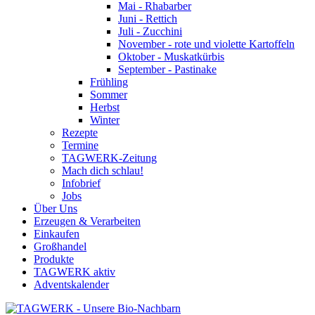
Mai - Rhabarber
Juni - Rettich
Juli - Zucchini
November - rote und violette Kartoffeln
Oktober - Muskatkürbis
September - Pastinake
Frühling
Sommer
Herbst
Winter
Rezepte
Termine
TAGWERK-Zeitung
Mach dich schlau!
Infobrief
Jobs
Über Uns
Erzeugen & Verarbeiten
Einkaufen
Großhandel
Produkte
TAGWERK aktiv
Adventskalender