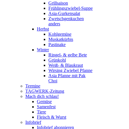
Grillsaison
Frühlingszwiebel-Suppe
Asia-Gurkensalat
Zwetschgenkuchen
anders
Herbst
Kohlgemüse
Muskatkürbis
Pastinake
Winter
Ringel- & gelbe Bete
Grünkohl
Weiß- & Blaukraut
Wirsing Zwiebel Pfanne
Asia Pfanne mit Pak
Choi
Termine
TAGWERK-Zeitung
Mach dich schlau!
Gemüse
Samenfest
Tiere
Fleisch & Wurst
Infobrief
Infobrief abonnieren