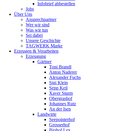
Infobrief abbestellen
Jobs
Über Uns
Ansprechpartner
Wer wir sind
Was wir tun
Sei dabei
Unsere Geschichte
TAGWERK Marke
Erzeugen & Verarbeiten
Erzeugung
Gärtner
Toni Brandl
Anton Naderer
Alexander Fuchs
Sigi Klein
Sepp Keil
Xaver Sturm
Obergrashof
Johannes Rutz
An der Isen
Landwirte
Seepointerhof
Grosserhof
Biohof Lex