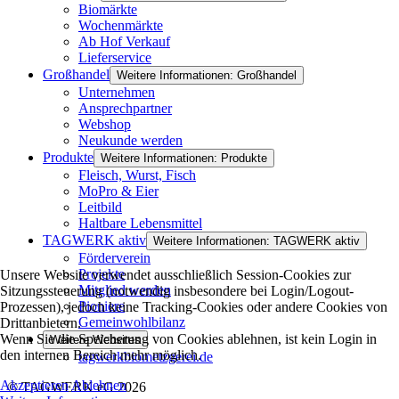
Biomärkte
Wochenmärkte
Ab Hof Verkauf
Lieferservice
Großhandel
Weitere Informationen: Großhandel
Unternehmen
Ansprechpartner
Webshop
Neukunde werden
Produkte
Weitere Informationen: Produkte
Fleisch, Wurst, Fisch
MoPro & Eier
Leitbild
Haltbare Lebensmittel
TAGWERK aktiv
Weitere Informationen: TAGWERK aktiv
Förderverein
Projekte
Unsere Website verwendet ausschließlich Session-Cookies zur
Mitglied werden
Sitzungssteuerung (notwendig insbesondere bei Login/Logout-
Pioniere
Prozessen), jedoch keine Tracking-Cookies oder andere Cookies von
Gemeinwohlbilanz
Drittanbietern.
Wenn Sie die Speicherung von Cookies ablehnen, ist kein Login in
Weitere Websites
den internen Bereich mehr möglich.
tagwerkbiometzgerei.de
Akzeptieren
Ablehnen
© TAGWERK eG 2026