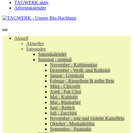
TAGWERK aktiv
Adventskalender
Aktuell
Aktuelles
Saisonales
Saisonkalender
Saisonal - optimal
November - Kohlgemüse
Dezember - Weiß- und Rotkraut
Januar - Grünkohl
Februar - Ringelbete & gelbe Bete
März - Chicorée
April - Pak Choi
Mai - Kohlrabi
Mai - Rhabarber
Juni - Rettich
Juli - Zucchini
November - rote und violette Kartoffeln
Oktober - Muskatkürbis
September - Pastinake