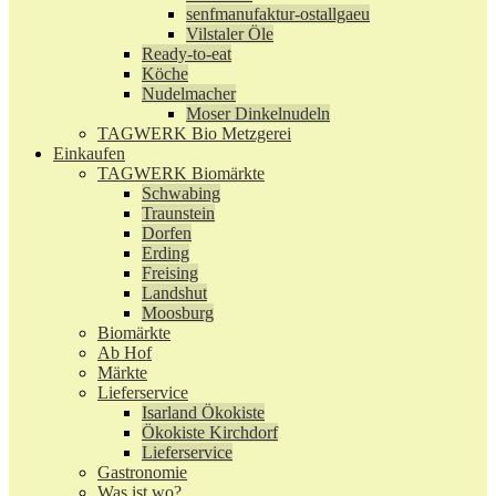
senfmanufaktur-ostallgaeu
Vilstaler Öle
Ready-to-eat
Köche
Nudelmacher
Moser Dinkelnudeln
TAGWERK Bio Metzgerei
Einkaufen
TAGWERK Biomärkte
Schwabing
Traunstein
Dorfen
Erding
Freising
Landshut
Moosburg
Biomärkte
Ab Hof
Märkte
Lieferservice
Isarland Ökokiste
Ökokiste Kirchdorf
Lieferservice
Gastronomie
Was ist wo?