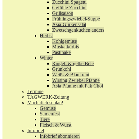
Zucchini Spagetti
Gefüllte Zucchini
Grillsaison
Frühlingszwiebel-Suppe
Asia-Gurkensalat
Zwetschgenkuchen anders
Herbst
Kohlgemüse
Muskatkürbis
Pastinake
Winter
Ringel- & gelbe Bete
Grünkohl
Weiß- & Blaukraut
Wirsing Zwiebel Pfanne
Asia Pfanne mit Pak Choi
Termine
TAGWERK-Zeitung
Mach dich schlau!
Gemüse
Samenfest
Tiere
Fleisch & Wurst
Infobrief
Infobrief abonnieren