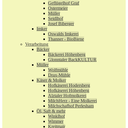
Geflügelhof Graf
Ostermeier
Müller
Seidlhof
Josef Biberger
Imker
Oswalds Imkerei
Thanner - BioBiene
Verarbeitung
Bäcker
Bäckerei Höhenberg
Glonntaler BackKULTUR
Müller
Wolfmühle
Drax-Mühle
Käser & Molker
Hofkäserei Hodersberg
Hofkäserei Höhenberg
Alztaler Hofmolkerei
MilchHerz - Eine Molkerei
Milchschafhof Perlesham
Öl, Saft & mehr
Winklhof
Wimmer
Kreitmair