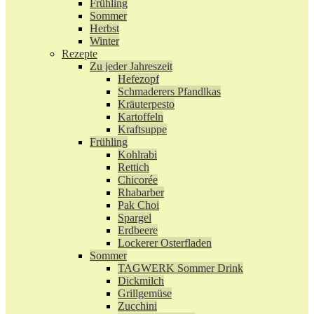
Frühling
Sommer
Herbst
Winter
Rezepte
Zu jeder Jahreszeit
Hefezopf
Schmaderers Pfandlkas
Kräuterpesto
Kartoffeln
Kraftsuppe
Frühling
Kohlrabi
Rettich
Chicorée
Rhabarber
Pak Choi
Spargel
Erdbeere
Lockerer Osterfladen
Sommer
TAGWERK Sommer Drink
Dickmilch
Grillgemüse
Zucchini