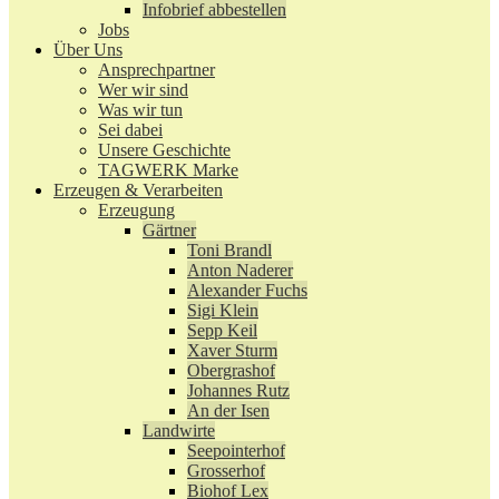
Infobrief abbestellen
Jobs
Über Uns
Ansprechpartner
Wer wir sind
Was wir tun
Sei dabei
Unsere Geschichte
TAGWERK Marke
Erzeugen & Verarbeiten
Erzeugung
Gärtner
Toni Brandl
Anton Naderer
Alexander Fuchs
Sigi Klein
Sepp Keil
Xaver Sturm
Obergrashof
Johannes Rutz
An der Isen
Landwirte
Seepointerhof
Grosserhof
Biohof Lex