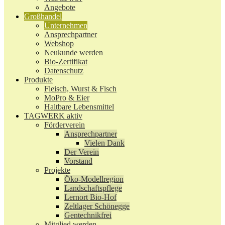
Angebote
Großhandel
Unternehmen
Ansprechpartner
Webshop
Neukunde werden
Bio-Zertifikat
Datenschutz
Produkte
Fleisch, Wurst & Fisch
MoPro & Eier
Haltbare Lebensmittel
TAGWERK aktiv
Förderverein
Ansprechpartner
Vielen Dank
Der Verein
Vorstand
Projekte
Öko-Modellregion
Landschaftspflege
Lernort Bio-Hof
Zeltlager Schönegge
Gentechnikfrei
Mitglied werden