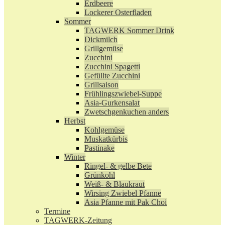
Erdbeere
Lockerer Osterfladen
Sommer
TAGWERK Sommer Drink
Dickmilch
Grillgemüse
Zucchini
Zucchini Spagetti
Gefüllte Zucchini
Grillsaison
Frühlingszwiebel-Suppe
Asia-Gurkensalat
Zwetschgenkuchen anders
Herbst
Kohlgemüse
Muskatkürbis
Pastinake
Winter
Ringel- & gelbe Bete
Grünkohl
Weiß- & Blaukraut
Wirsing Zwiebel Pfanne
Asia Pfanne mit Pak Choi
Termine
TAGWERK-Zeitung