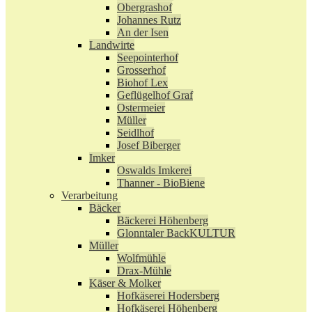
Obergrashof
Johannes Rutz
An der Isen
Landwirte
Seepointerhof
Grosserhof
Biohof Lex
Geflügelhof Graf
Ostermeier
Müller
Seidlhof
Josef Biberger
Imker
Oswalds Imkerei
Thanner - BioBiene
Verarbeitung
Bäcker
Bäckerei Höhenberg
Glonntaler BackKULTUR
Müller
Wolfmühle
Drax-Mühle
Käser & Molker
Hofkäserei Hodersberg
Hofkäserei Höhenberg