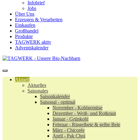
Infobrief
Jobs
Über Uns
Erzeugen & Verarbeiten
Einkaufen
Großhandel
Produkte
TAGWERK aktiv
Adventskalender
Aktuell
Aktuelles
Saisonales
Saisonkalender
Saisonal - optimal
November - Kohlgemüse
Dezember - Weiß- und Rotkraut
Januar - Grünkohl
Februar - Ringelbete & gelbe Bete
März - Chicorée
April - Pak Choi