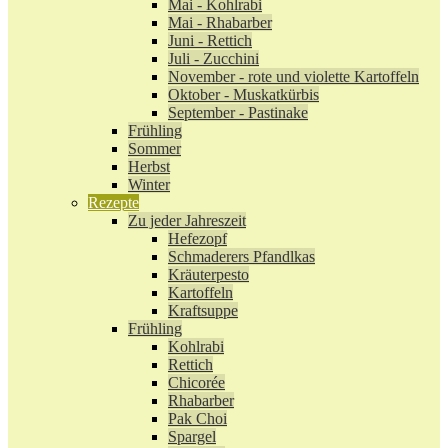
Mai - Kohlrabi
Mai - Rhabarber
Juni - Rettich
Juli - Zucchini
November - rote und violette Kartoffeln
Oktober - Muskatkürbis
September - Pastinake
Frühling
Sommer
Herbst
Winter
Rezepte
Zu jeder Jahreszeit
Hefezopf
Schmaderers Pfandlkas
Kräuterpesto
Kartoffeln
Kraftsuppe
Frühling
Kohlrabi
Rettich
Chicorée
Rhabarber
Pak Choi
Spargel