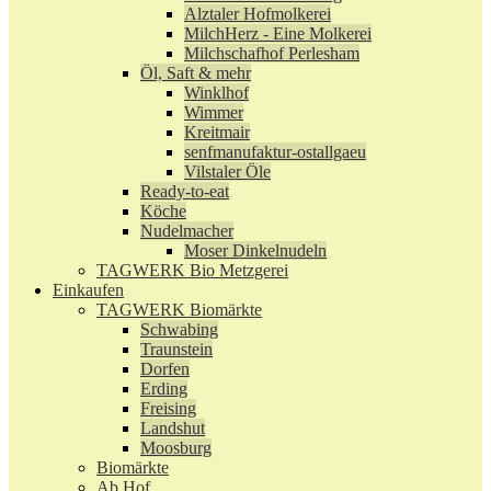
Alztaler Hofmolkerei
MilchHerz - Eine Molkerei
Milchschafhof Perlesham
Öl, Saft & mehr
Winklhof
Wimmer
Kreitmair
senfmanufaktur-ostallgaeu
Vilstaler Öle
Ready-to-eat
Köche
Nudelmacher
Moser Dinkelnudeln
TAGWERK Bio Metzgerei
Einkaufen
TAGWERK Biomärkte
Schwabing
Traunstein
Dorfen
Erding
Freising
Landshut
Moosburg
Biomärkte
Ab Hof