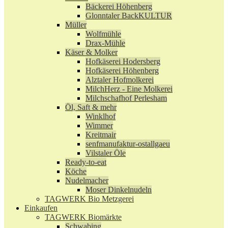
Bäckerei Höhenberg
Glonntaler BackKULTUR
Müller
Wolfmühle
Drax-Mühle
Käser & Molker
Hofkäserei Hodersberg
Hofkäserei Höhenberg
Alztaler Hofmolkerei
MilchHerz - Eine Molkerei
Milchschafhof Perlesham
Öl, Saft & mehr
Winklhof
Wimmer
Kreitmair
senfmanufaktur-ostallgaeu
Vilstaler Öle
Ready-to-eat
Köche
Nudelmacher
Moser Dinkelnudeln
TAGWERK Bio Metzgerei
Einkaufen
TAGWERK Biomärkte
Schwabing