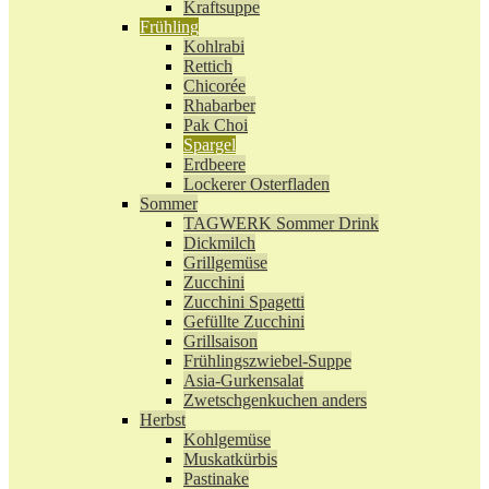
Kraftsuppe
Frühling
Kohlrabi
Rettich
Chicorée
Rhabarber
Pak Choi
Spargel
Erdbeere
Lockerer Osterfladen
Sommer
TAGWERK Sommer Drink
Dickmilch
Grillgemüse
Zucchini
Zucchini Spagetti
Gefüllte Zucchini
Grillsaison
Frühlingszwiebel-Suppe
Asia-Gurkensalat
Zwetschgenkuchen anders
Herbst
Kohlgemüse
Muskatkürbis
Pastinake