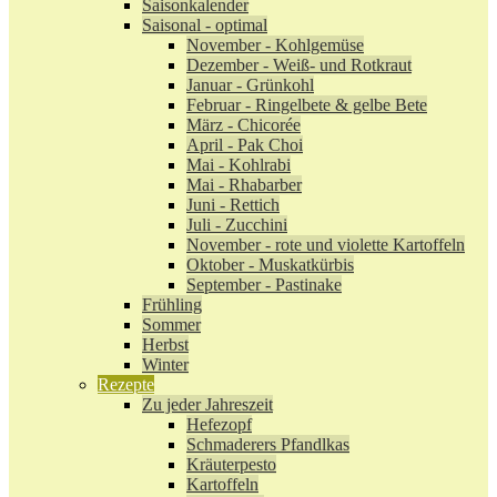
Saisonkalender
Saisonal - optimal
November - Kohlgemüse
Dezember - Weiß- und Rotkraut
Januar - Grünkohl
Februar - Ringelbete & gelbe Bete
März - Chicorée
April - Pak Choi
Mai - Kohlrabi
Mai - Rhabarber
Juni - Rettich
Juli - Zucchini
November - rote und violette Kartoffeln
Oktober - Muskatkürbis
September - Pastinake
Frühling
Sommer
Herbst
Winter
Rezepte
Zu jeder Jahreszeit
Hefezopf
Schmaderers Pfandlkas
Kräuterpesto
Kartoffeln