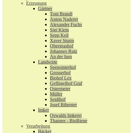
Erzeugung
Gärtner
Toni Brandl
Anton Naderer
Alexander Fuchs
Sigi Klein
Sepp Keil
Xaver Sturm
Obergrashof
Johannes Rutz
An der Isen
Landwirte
Seepointerhof
Grosserhof
Biohof Lex
Geflügelhof Graf
Ostermeier
Müller
Seidlhof
Josef Biberger
Imker
Oswalds Imkerei
Thanner - BioBiene
Verarbeitung
Bäcker