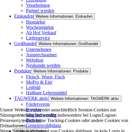
Verarbeitung
Partner werden
Einkaufen
Weitere Informationen: Einkaufen
Biomärkte
Wochenmärkte
Ab Hof Verkauf
Lieferservice
Großhandel
Weitere Informationen: Großhandel
Unternehmen
Ansprechpartner
Webshop
Neukunde werden
Produkte
Weitere Informationen: Produkte
Fleisch, Wurst, Fisch
MoPro & Eier
Leitbild
Haltbare Lebensmittel
TAGWERK aktiv
Weitere Informationen: TAGWERK aktiv
Förderverein
Projekte
Unsere Website verwendet ausschließlich Session-Cookies zur
Mitglied werden
Sitzungssteuerung (notwendig insbesondere bei Login/Logout-
Pioniere
Prozessen), jedoch keine Tracking-Cookies oder andere Cookies von
Gemeinwohlbilanz
Drittanbietern.
Wenn Sie die Speicherung von Cookies ablehnen, ist kein Login in
Weitere Websites