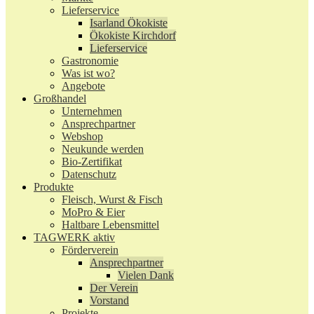
Lieferservice
Isarland Ökokiste
Ökokiste Kirchdorf
Lieferservice
Gastronomie
Was ist wo?
Angebote
Großhandel
Unternehmen
Ansprechpartner
Webshop
Neukunde werden
Bio-Zertifikat
Datenschutz
Produkte
Fleisch, Wurst & Fisch
MoPro & Eier
Haltbare Lebensmittel
TAGWERK aktiv
Förderverein
Ansprechpartner
Vielen Dank
Der Verein
Vorstand
Projekte