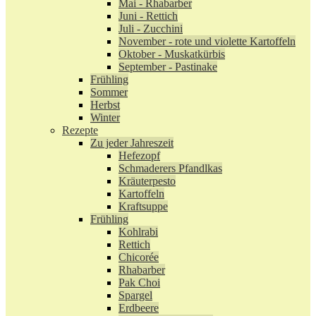
Mai - Rhabarber
Juni - Rettich
Juli - Zucchini
November - rote und violette Kartoffeln
Oktober - Muskatkürbis
September - Pastinake
Frühling
Sommer
Herbst
Winter
Rezepte
Zu jeder Jahreszeit
Hefezopf
Schmaderers Pfandlkas
Kräuterpesto
Kartoffeln
Kraftsuppe
Frühling
Kohlrabi
Rettich
Chicorée
Rhabarber
Pak Choi
Spargel
Erdbeere