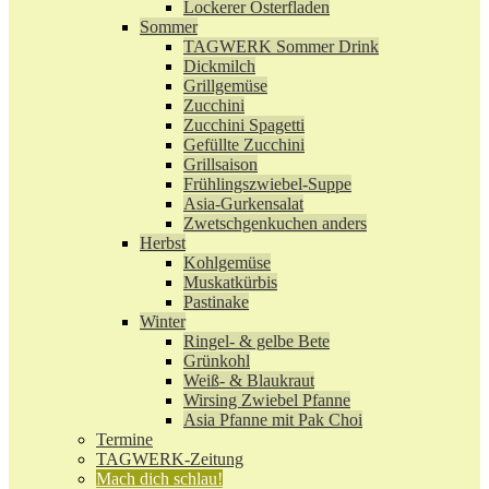
Lockerer Osterfladen
Sommer
TAGWERK Sommer Drink
Dickmilch
Grillgemüse
Zucchini
Zucchini Spagetti
Gefüllte Zucchini
Grillsaison
Frühlingszwiebel-Suppe
Asia-Gurkensalat
Zwetschgenkuchen anders
Herbst
Kohlgemüse
Muskatkürbis
Pastinake
Winter
Ringel- & gelbe Bete
Grünkohl
Weiß- & Blaukraut
Wirsing Zwiebel Pfanne
Asia Pfanne mit Pak Choi
Termine
TAGWERK-Zeitung
Mach dich schlau!