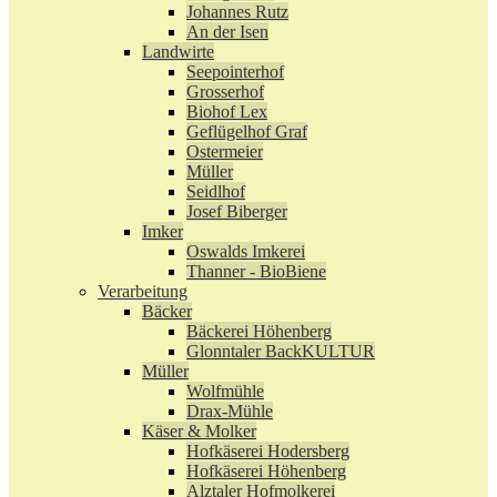
Johannes Rutz
An der Isen
Landwirte
Seepointerhof
Grosserhof
Biohof Lex
Geflügelhof Graf
Ostermeier
Müller
Seidlhof
Josef Biberger
Imker
Oswalds Imkerei
Thanner - BioBiene
Verarbeitung
Bäcker
Bäckerei Höhenberg
Glonntaler BackKULTUR
Müller
Wolfmühle
Drax-Mühle
Käser & Molker
Hofkäserei Hodersberg
Hofkäserei Höhenberg
Alztaler Hofmolkerei