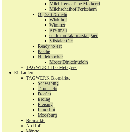
MilchHerz - Eine Molkerei
Milchschafhof Perlesham
Öl, Saft & mehr
Winklhof
Wimmer
Kreitmair
senfmanufaktur-ostallgaeu
Vilstaler Öle
Ready-to-eat
Köche
Nudelmacher
Moser Dinkelnudeln
TAGWERK Bio Metzgerei
Einkaufen
TAGWERK Biomärkte
Schwabing
Traunstein
Dorfen
Erding
Freising
Landshut
Moosburg
Biomärkte
Ab Hof
Märkte