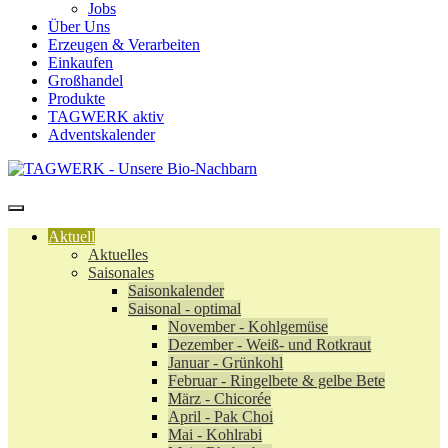
Jobs
Über Uns
Erzeugen & Verarbeiten
Einkaufen
Großhandel
Produkte
TAGWERK aktiv
Adventskalender
Aktuell
Aktuelles
Saisonales
Saisonkalender
Saisonal - optimal
November - Kohlgemüse
Dezember - Weiß- und Rotkraut
Januar - Grünkohl
Februar - Ringelbete & gelbe Bete
März - Chicorée
April - Pak Choi
Mai - Kohlrabi