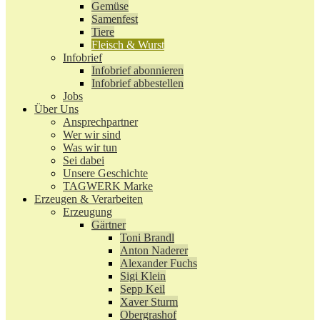
Gemüse
Samenfest
Tiere
Fleisch & Wurst
Infobrief
Infobrief abonnieren
Infobrief abbestellen
Jobs
Über Uns
Ansprechpartner
Wer wir sind
Was wir tun
Sei dabei
Unsere Geschichte
TAGWERK Marke
Erzeugen & Verarbeiten
Erzeugung
Gärtner
Toni Brandl
Anton Naderer
Alexander Fuchs
Sigi Klein
Sepp Keil
Xaver Sturm
Obergrashof