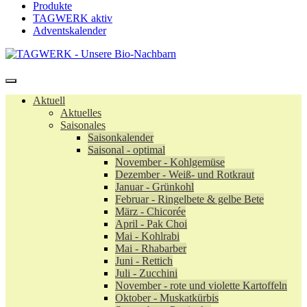
Produkte
TAGWERK aktiv
Adventskalender
Aktuell
Aktuelles
Saisonales
Saisonkalender
Saisonal - optimal
November - Kohlgemüse
Dezember - Weiß- und Rotkraut
Januar - Grünkohl
Februar - Ringelbete & gelbe Bete
März - Chicorée
April - Pak Choi
Mai - Kohlrabi
Mai - Rhabarber
Juni - Rettich
Juli - Zucchini
November - rote und violette Kartoffeln
Oktober - Muskatkürbis