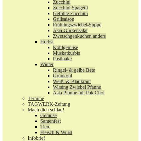
Zucchini
Zucchini Spagetti
Gefüllte Zucchini
Grillsaison
Frühlingszwiebel-Suppe
Asia-Gurkensalat
Zwetschgenkuchen anders
Herbst
Kohlgemüse
Muskatkürbis
Pastinake
Winter
Ringel- & gelbe Bete
Grünkohl
Weiß- & Blaukraut
Wirsing Zwiebel Pfanne
Asia Pfanne mit Pak Choi
Termine
TAGWERK-Zeitung
Mach dich schlau!
Gemüse
Samenfest
Tiere
Fleisch & Wurst
Infobrief