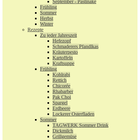
September - Pastinake
Frühling
Sommer
Herbst
Winter
Rezepte
Zu jeder Jahreszeit
Hefezopf
Schmaderers Pfandlkas
Kräuterpesto
Kartoffeln
Kraftsuppe
Frühling
Kohlrabi
Rettich
Chicorée
Rhabarber
Pak Choi
Spargel
Erdbeere
Lockerer Osterfladen
Sommer
TAGWERK Sommer Drink
Dickmilch
Grillgemüse