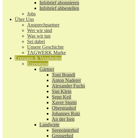
Infobrief abonnieren
Infobrief abbestellen
Jobs
Über Uns
Ansprechpartner
Wer wir sind
Was wir tun
Sei dabei
Unsere Geschichte
TAGWERK Marke
Erzeugen & Verarbeiten
Erzeugung
Gärtner
Toni Brandl
Anton Naderer
Alexander Fuchs
Sigi Klein
Sepp Keil
Xaver Sturm
Obergrashof
Johannes Rutz
An der Isen
Landwirte
Seepointerhof
Grosserhof