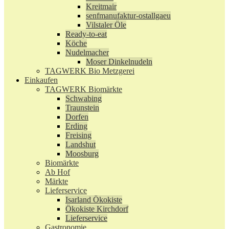
Kreitmair
senfmanufaktur-ostallgaeu
Vilstaler Öle
Ready-to-eat
Köche
Nudelmacher
Moser Dinkelnudeln
TAGWERK Bio Metzgerei
Einkaufen
TAGWERK Biomärkte
Schwabing
Traunstein
Dorfen
Erding
Freising
Landshut
Moosburg
Biomärkte
Ab Hof
Märkte
Lieferservice
Isarland Ökokiste
Ökokiste Kirchdorf
Lieferservice
Gastronomie