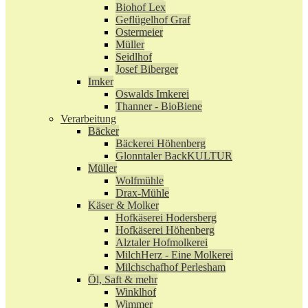
Biohof Lex
Geflügelhof Graf
Ostermeier
Müller
Seidlhof
Josef Biberger
Imker
Oswalds Imkerei
Thanner - BioBiene
Verarbeitung
Bäcker
Bäckerei Höhenberg
Glonntaler BackKULTUR
Müller
Wolfmühle
Drax-Mühle
Käser & Molker
Hofkäserei Hodersberg
Hofkäserei Höhenberg
Alztaler Hofmolkerei
MilchHerz - Eine Molkerei
Milchschafhof Perlesham
Öl, Saft & mehr
Winklhof
Wimmer