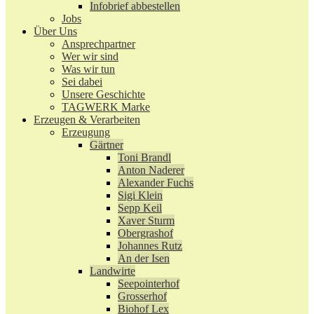
Infobrief abbestellen
Jobs
Über Uns
Ansprechpartner
Wer wir sind
Was wir tun
Sei dabei
Unsere Geschichte
TAGWERK Marke
Erzeugen & Verarbeiten
Erzeugung
Gärtner
Toni Brandl
Anton Naderer
Alexander Fuchs
Sigi Klein
Sepp Keil
Xaver Sturm
Obergrashof
Johannes Rutz
An der Isen
Landwirte
Seepointerhof
Grosserhof
Biohof Lex