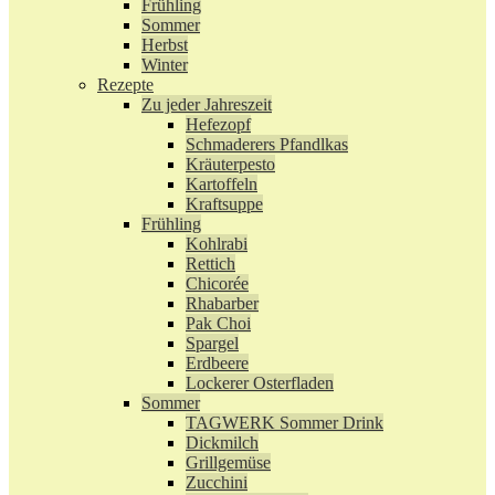
Frühling
Sommer
Herbst
Winter
Rezepte
Zu jeder Jahreszeit
Hefezopf
Schmaderers Pfandlkas
Kräuterpesto
Kartoffeln
Kraftsuppe
Frühling
Kohlrabi
Rettich
Chicorée
Rhabarber
Pak Choi
Spargel
Erdbeere
Lockerer Osterfladen
Sommer
TAGWERK Sommer Drink
Dickmilch
Grillgemüse
Zucchini