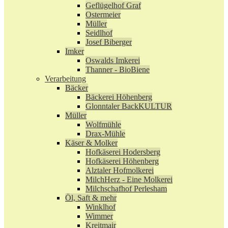
Geflügelhof Graf
Ostermeier
Müller
Seidlhof
Josef Biberger
Imker
Oswalds Imkerei
Thanner - BioBiene
Verarbeitung
Bäcker
Bäckerei Höhenberg
Glonntaler BackKULTUR
Müller
Wolfmühle
Drax-Mühle
Käser & Molker
Hofkäserei Hodersberg
Hofkäserei Höhenberg
Alztaler Hofmolkerei
MilchHerz - Eine Molkerei
Milchschafhof Perlesham
Öl, Saft & mehr
Winklhof
Wimmer
Kreitmair