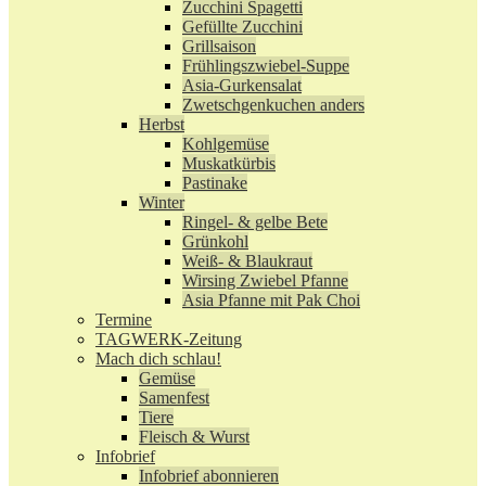
Zucchini Spagetti
Gefüllte Zucchini
Grillsaison
Frühlingszwiebel-Suppe
Asia-Gurkensalat
Zwetschgenkuchen anders
Herbst
Kohlgemüse
Muskatkürbis
Pastinake
Winter
Ringel- & gelbe Bete
Grünkohl
Weiß- & Blaukraut
Wirsing Zwiebel Pfanne
Asia Pfanne mit Pak Choi
Termine
TAGWERK-Zeitung
Mach dich schlau!
Gemüse
Samenfest
Tiere
Fleisch & Wurst
Infobrief
Infobrief abonnieren