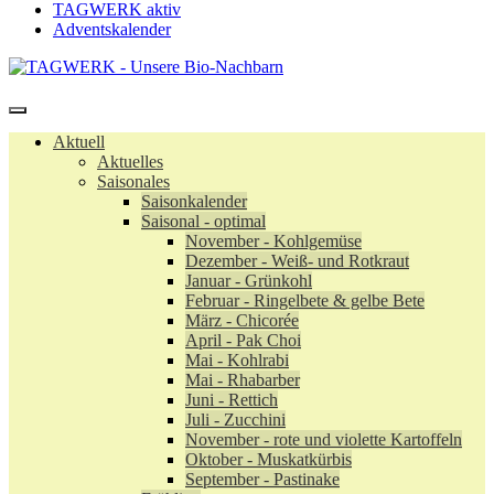
TAGWERK aktiv
Adventskalender
Aktuell
Aktuelles
Saisonales
Saisonkalender
Saisonal - optimal
November - Kohlgemüse
Dezember - Weiß- und Rotkraut
Januar - Grünkohl
Februar - Ringelbete & gelbe Bete
März - Chicorée
April - Pak Choi
Mai - Kohlrabi
Mai - Rhabarber
Juni - Rettich
Juli - Zucchini
November - rote und violette Kartoffeln
Oktober - Muskatkürbis
September - Pastinake