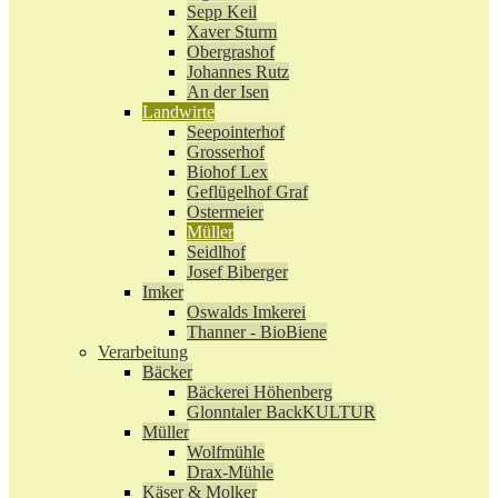
Sepp Keil
Xaver Sturm
Obergrashof
Johannes Rutz
An der Isen
Landwirte
Seepointerhof
Grosserhof
Biohof Lex
Geflügelhof Graf
Ostermeier
Müller
Seidlhof
Josef Biberger
Imker
Oswalds Imkerei
Thanner - BioBiene
Verarbeitung
Bäcker
Bäckerei Höhenberg
Glonntaler BackKULTUR
Müller
Wolfmühle
Drax-Mühle
Käser & Molker