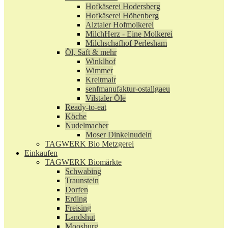
Hofkäserei Hodersberg
Hofkäserei Höhenberg
Alztaler Hofmolkerei
MilchHerz - Eine Molkerei
Milchschafhof Perlesham
Öl, Saft & mehr
Winklhof
Wimmer
Kreitmair
senfmanufaktur-ostallgaeu
Vilstaler Öle
Ready-to-eat
Köche
Nudelmacher
Moser Dinkelnudeln
TAGWERK Bio Metzgerei
Einkaufen
TAGWERK Biomärkte
Schwabing
Traunstein
Dorfen
Erding
Freising
Landshut
Moosburg