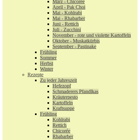
März - Chicorée
April - Pak Choi
Mai - Kohlrabi
Mai - Rhabarber
Juni - Rettich
Juli - Zucchini
November - rote und violette Kartoffeln
Oktober - Muskatkürbis
September - Pastinake
Frühling
Sommer
Herbst
Winter
Rezepte
Zu jeder Jahreszeit
Hefezopf
Schmaderers Pfandlkas
Kräuterpesto
Kartoffeln
Kraftsuppe
Frühling
Kohlrabi
Rettich
Chicorée
Rhabarber