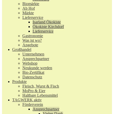
Biomärkte
Ab Hof
Märkte
Lieferservice
Isarland Ökokiste
Ökokiste Kirchdorf
Lieferservice
Gastronomie
Was ist wo?
Angebote
Großhandel
Unternehmen
Ansprechpartner
Webshop
Neukunde werden
Bio-Zertifikat
Datenschutz
Produkte
Fleisch, Wurst & Fisch
MoPro & Eier
Haltbare Lebensmittel
TAGWERK aktiv
Förderverein
Ansprechpartner
Vielen Dank