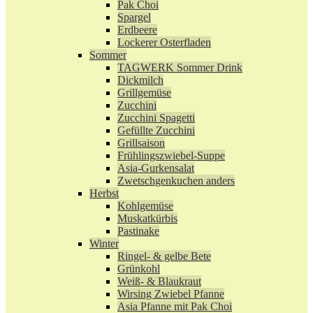
Pak Choi
Spargel
Erdbeere
Lockerer Osterfladen
Sommer
TAGWERK Sommer Drink
Dickmilch
Grillgemüse
Zucchini
Zucchini Spagetti
Gefüllte Zucchini
Grillsaison
Frühlingszwiebel-Suppe
Asia-Gurkensalat
Zwetschgenkuchen anders
Herbst
Kohlgemüse
Muskatkürbis
Pastinake
Winter
Ringel- & gelbe Bete
Grünkohl
Weiß- & Blaukraut
Wirsing Zwiebel Pfanne
Asia Pfanne mit Pak Choi