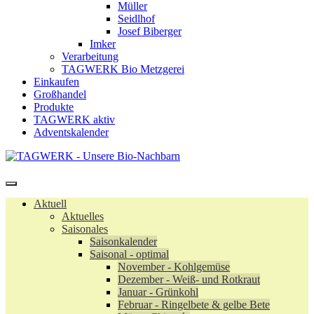
Müller
Seidlhof
Josef Biberger
Imker
Verarbeitung
TAGWERK Bio Metzgerei
Einkaufen
Großhandel
Produkte
TAGWERK aktiv
Adventskalender
Aktuell
Aktuelles
Saisonales
Saisonkalender
Saisonal - optimal
November - Kohlgemüse
Dezember - Weiß- und Rotkraut
Januar - Grünkohl
Februar - Ringelbete & gelbe Bete