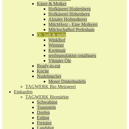
Käser & Molker
Hofkäserei Hodersberg
Hofkäserei Höhenberg
Alztaler Hofmolkerei
MilchHerz - Eine Molkerei
Milchschafhof Perlesham
Öl, Saft & mehr
Winklhof
Wimmer
Kreitmair
senfmanufaktur-ostallgaeu
Vilstaler Öle
Ready-to-eat
Köche
Nudelmacher
Moser Dinkelnudeln
TAGWERK Bio Metzgerei
Einkaufen
TAGWERK Biomärkte
Schwabing
Traunstein
Dorfen
Erding
Freising
Landshut