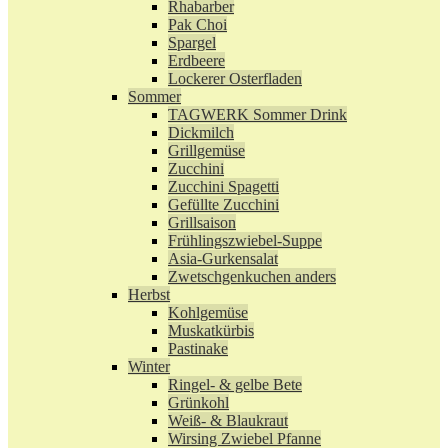
Rhabarber
Pak Choi
Spargel
Erdbeere
Lockerer Osterfladen
Sommer
TAGWERK Sommer Drink
Dickmilch
Grillgemüse
Zucchini
Zucchini Spagetti
Gefüllte Zucchini
Grillsaison
Frühlingszwiebel-Suppe
Asia-Gurkensalat
Zwetschgenkuchen anders
Herbst
Kohlgemüse
Muskatkürbis
Pastinake
Winter
Ringel- & gelbe Bete
Grünkohl
Weiß- & Blaukraut
Wirsing Zwiebel Pfanne