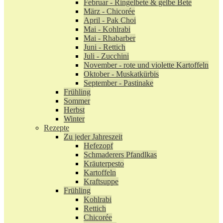
Februar - Ringelbete & gelbe Bete
März - Chicorée
April - Pak Choi
Mai - Kohlrabi
Mai - Rhabarber
Juni - Rettich
Juli - Zucchini
November - rote und violette Kartoffeln
Oktober - Muskatkürbis
September - Pastinake
Frühling
Sommer
Herbst
Winter
Rezepte
Zu jeder Jahreszeit
Hefezopf
Schmaderers Pfandlkas
Kräuterpesto
Kartoffeln
Kraftsuppe
Frühling
Kohlrabi
Rettich
Chicorée