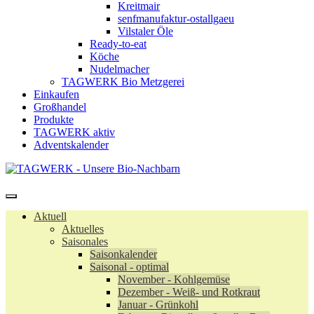
Kreitmair
senfmanufaktur-ostallgaeu
Vilstaler Öle
Ready-to-eat
Köche
Nudelmacher
TAGWERK Bio Metzgerei
Einkaufen
Großhandel
Produkte
TAGWERK aktiv
Adventskalender
Aktuell
Aktuelles
Saisonales
Saisonkalender
Saisonal - optimal
November - Kohlgemüse
Dezember - Weiß- und Rotkraut
Januar - Grünkohl