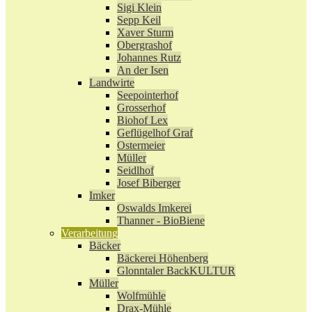
Sigi Klein
Sepp Keil
Xaver Sturm
Obergrashof
Johannes Rutz
An der Isen
Landwirte
Seepointerhof
Grosserhof
Biohof Lex
Geflügelhof Graf
Ostermeier
Müller
Seidlhof
Josef Biberger
Imker
Oswalds Imkerei
Thanner - BioBiene
Verarbeitung
Bäcker
Bäckerei Höhenberg
Glonntaler BackKULTUR
Müller
Wolfmühle
Drax-Mühle