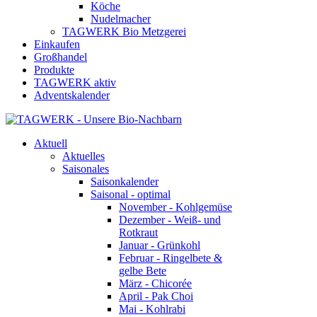
Köche
Nudelmacher
TAGWERK Bio Metzgerei
Einkaufen
Großhandel
Produkte
TAGWERK aktiv
Adventskalender
Aktuell
Aktuelles
Saisonales
Saisonkalender
Saisonal - optimal
November - Kohlgemüse
Dezember - Weiß- und
Rotkraut
Januar - Grünkohl
Februar - Ringelbete &
gelbe Bete
März - Chicorée
April - Pak Choi
Mai - Kohlrabi