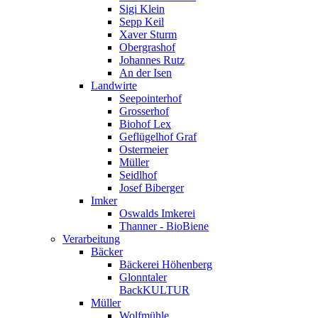
Sigi Klein
Sepp Keil
Xaver Sturm
Obergrashof
Johannes Rutz
An der Isen
Landwirte
Seepointerhof
Grosserhof
Biohof Lex
Geflügelhof Graf
Ostermeier
Müller
Seidlhof
Josef Biberger
Imker
Oswalds Imkerei
Thanner - BioBiene
Verarbeitung
Bäcker
Bäckerei Höhenberg
Glonntaler
BackKULTUR
Müller
Wolfmühle