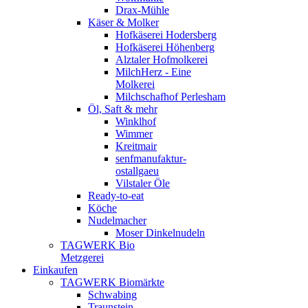
Drax-Mühle
Käser & Molker
Hofkäserei Hodersberg
Hofkäserei Höhenberg
Alztaler Hofmolkerei
MilchHerz - Eine
Molkerei
Milchschafhof Perlesham
Öl, Saft & mehr
Winklhof
Wimmer
Kreitmair
senfmanufaktur-
ostallgaeu
Vilstaler Öle
Ready-to-eat
Köche
Nudelmacher
Moser Dinkelnudeln
TAGWERK Bio
Metzgerei
Einkaufen
TAGWERK Biomärkte
Schwabing
Traunstein