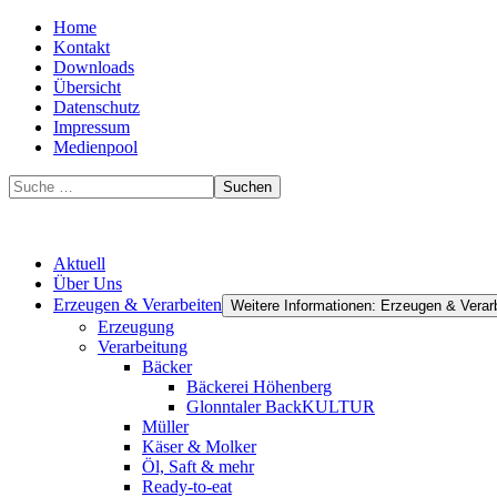
Home
Kontakt
Downloads
Übersicht
Datenschutz
Impressum
Medienpool
Suchen
Aktuell
Über Uns
Erzeugen & Verarbeiten
Weitere Informationen: Erzeugen & Verar
Erzeugung
Verarbeitung
Bäcker
Bäckerei Höhenberg
Glonntaler BackKULTUR
Müller
Käser & Molker
Öl, Saft & mehr
Ready-to-eat