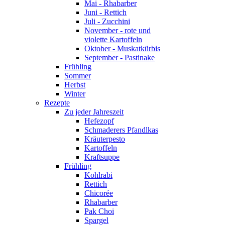
Mai - Rhabarber
Juni - Rettich
Juli - Zucchini
November - rote und
violette Kartoffeln
Oktober - Muskatkürbis
September - Pastinake
Frühling
Sommer
Herbst
Winter
Rezepte
Zu jeder Jahreszeit
Hefezopf
Schmaderers Pfandlkas
Kräuterpesto
Kartoffeln
Kraftsuppe
Frühling
Kohlrabi
Rettich
Chicorée
Rhabarber
Pak Choi
Spargel