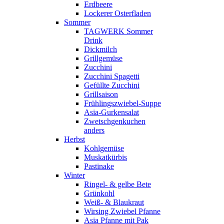
Erdbeere
Lockerer Osterfladen
Sommer
TAGWERK Sommer
Drink
Dickmilch
Grillgemüse
Zucchini
Zucchini Spagetti
Gefüllte Zucchini
Grillsaison
Frühlingszwiebel-Suppe
Asia-Gurkensalat
Zwetschgenkuchen
anders
Herbst
Kohlgemüse
Muskatkürbis
Pastinake
Winter
Ringel- & gelbe Bete
Grünkohl
Weiß- & Blaukraut
Wirsing Zwiebel Pfanne
Asia Pfanne mit Pak