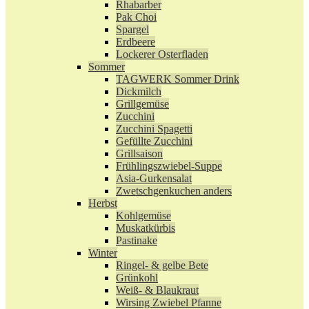
Rhabarber
Pak Choi
Spargel
Erdbeere
Lockerer Osterfladen
Sommer
TAGWERK Sommer Drink
Dickmilch
Grillgemüse
Zucchini
Zucchini Spagetti
Gefüllte Zucchini
Grillsaison
Frühlingszwiebel-Suppe
Asia-Gurkensalat
Zwetschgenkuchen anders
Herbst
Kohlgemüse
Muskatkürbis
Pastinake
Winter
Ringel- & gelbe Bete
Grünkohl
Weiß- & Blaukraut
Wirsing Zwiebel Pfanne