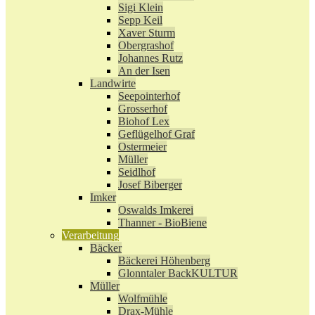
Sigi Klein
Sepp Keil
Xaver Sturm
Obergrashof
Johannes Rutz
An der Isen
Landwirte
Seepointerhof
Grosserhof
Biohof Lex
Geflügelhof Graf
Ostermeier
Müller
Seidlhof
Josef Biberger
Imker
Oswalds Imkerei
Thanner - BioBiene
Verarbeitung
Bäcker
Bäckerei Höhenberg
Glonntaler BackKULTUR
Müller
Wolfmühle
Drax-Mühle