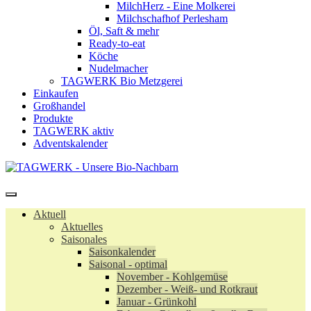
MilchHerz - Eine Molkerei
Milchschafhof Perlesham
Öl, Saft & mehr
Ready-to-eat
Köche
Nudelmacher
TAGWERK Bio Metzgerei
Einkaufen
Großhandel
Produkte
TAGWERK aktiv
Adventskalender
Aktuell
Aktuelles
Saisonales
Saisonkalender
Saisonal - optimal
November - Kohlgemüse
Dezember - Weiß- und Rotkraut
Januar - Grünkohl