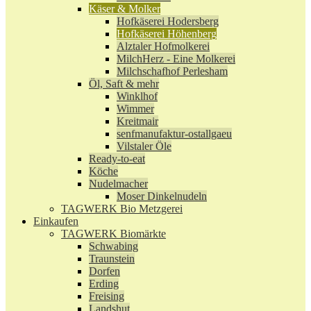
Käser & Molker
Hofkäserei Hodersberg
Hofkäserei Höhenberg
Alztaler Hofmolkerei
MilchHerz - Eine Molkerei
Milchschafhof Perlesham
Öl, Saft & mehr
Winklhof
Wimmer
Kreitmair
senfmanufaktur-ostallgaeu
Vilstaler Öle
Ready-to-eat
Köche
Nudelmacher
Moser Dinkelnudeln
TAGWERK Bio Metzgerei
Einkaufen
TAGWERK Biomärkte
Schwabing
Traunstein
Dorfen
Erding
Freising
Landshut