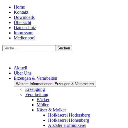
Home
Kontakt
Downloads
Übersicht
Datenschutz
Impressum
Medienpool
Suchen
Aktuell
Über Uns
Erzeugen & Verarbeiten
Weitere Informationen: Erzeugen & Verarbeiten
Erzeugung
Verarbeitung
Bäcker
Müller
Käser & Molker
Hofkäserei Hodersberg
Hofkäserei Höhenberg
Alztaler Hofmolkerei