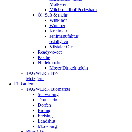
Molkerei
Milchschafhof Perlesham
Öl, Saft & mehr
Winklhof
Wimmer
Kreitmair
senfmanufaktur-
ostallgaeu
Vilstaler Öle
Ready-to-eat
Köche
Nudelmacher
Moser Dinkelnudeln
TAGWERK Bio
Metzgerei
Einkaufen
TAGWERK Biomärkte
Schwabing
Traunstein
Dorfen
Erding
Freising
Landshut
Moosburg
Biomärkte