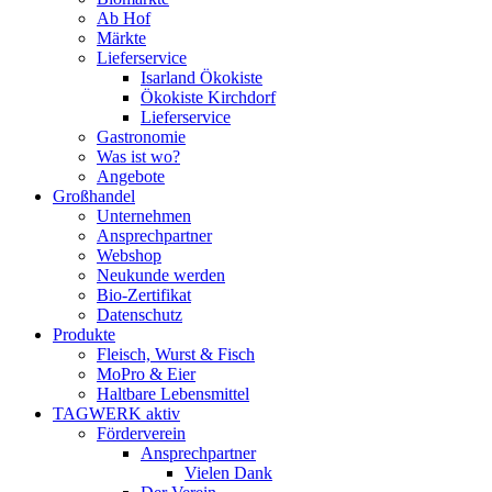
Ab Hof
Märkte
Lieferservice
Isarland Ökokiste
Ökokiste Kirchdorf
Lieferservice
Gastronomie
Was ist wo?
Angebote
Großhandel
Unternehmen
Ansprechpartner
Webshop
Neukunde werden
Bio-Zertifikat
Datenschutz
Produkte
Fleisch, Wurst & Fisch
MoPro & Eier
Haltbare Lebensmittel
TAGWERK aktiv
Förderverein
Ansprechpartner
Vielen Dank