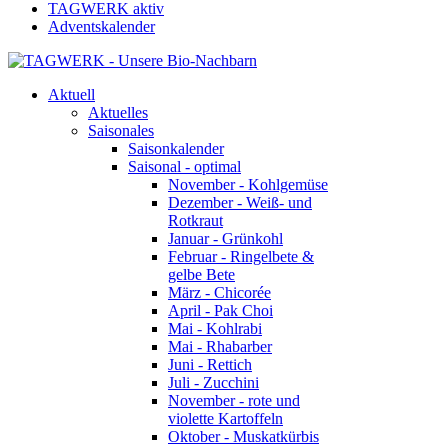
TAGWERK aktiv
Adventskalender
Aktuell
Aktuelles
Saisonales
Saisonkalender
Saisonal - optimal
November - Kohlgemüse
Dezember - Weiß- und
Rotkraut
Januar - Grünkohl
Februar - Ringelbete &
gelbe Bete
März - Chicorée
April - Pak Choi
Mai - Kohlrabi
Mai - Rhabarber
Juni - Rettich
Juli - Zucchini
November - rote und
violette Kartoffeln
Oktober - Muskatkürbis