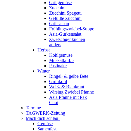
Grillgemüse
Zucchini
Zucchini Spagetti
Gefüllte Zucchini
Grillsaison
Frühlingszwiebel-Suppe
Asia-Gurkensalat
Zwetschgenkuchen
anders
Herbst
Kohlgemüse
Muskatkürbis
Pastinake
Winter
Ringel- & gelbe Bete
Grünkohl
Weiß- & Blaukraut
Wirsing Zwiebel Pfanne
Asia Pfanne mit Pak
Choi
Termine
TAGWERK-Zeitung
Mach dich schlau!
Gemüse
Samenfest