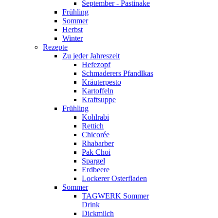
September - Pastinake
Frühling
Sommer
Herbst
Winter
Rezepte
Zu jeder Jahreszeit
Hefezopf
Schmaderers Pfandlkas
Kräuterpesto
Kartoffeln
Kraftsuppe
Frühling
Kohlrabi
Rettich
Chicorée
Rhabarber
Pak Choi
Spargel
Erdbeere
Lockerer Osterfladen
Sommer
TAGWERK Sommer
Drink
Dickmilch