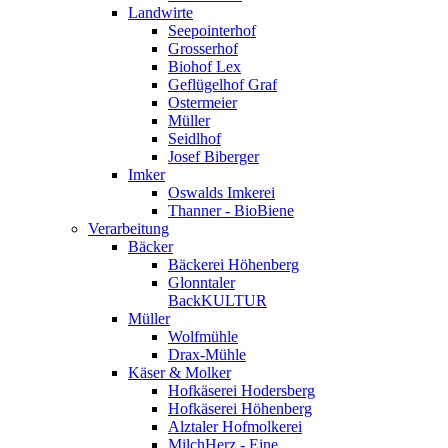
Landwirte
Seepointerhof
Grosserhof
Biohof Lex
Geflügelhof Graf
Ostermeier
Müller
Seidlhof
Josef Biberger
Imker
Oswalds Imkerei
Thanner - BioBiene
Verarbeitung
Bäcker
Bäckerei Höhenberg
Glonntaler
BackKULTUR
Müller
Wolfmühle
Drax-Mühle
Käser & Molker
Hofkäserei Hodersberg
Hofkäserei Höhenberg
Alztaler Hofmolkerei
MilchHerz - Eine