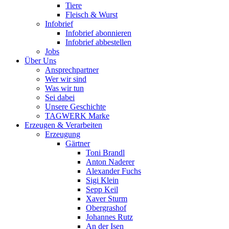
Tiere
Fleisch & Wurst
Infobrief
Infobrief abonnieren
Infobrief abbestellen
Jobs
Über Uns
Ansprechpartner
Wer wir sind
Was wir tun
Sei dabei
Unsere Geschichte
TAGWERK Marke
Erzeugen & Verarbeiten
Erzeugung
Gärtner
Toni Brandl
Anton Naderer
Alexander Fuchs
Sigi Klein
Sepp Keil
Xaver Sturm
Obergrashof
Johannes Rutz
An der Isen