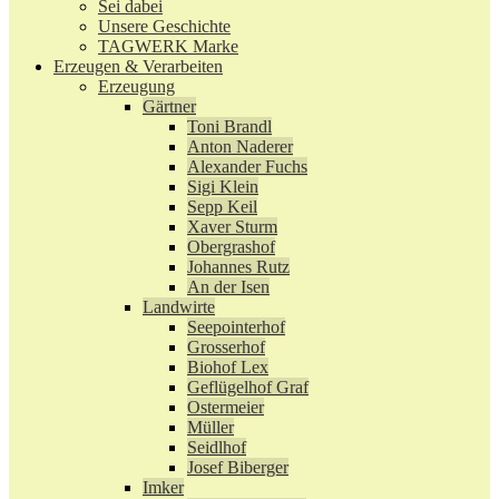
Sei dabei
Unsere Geschichte
TAGWERK Marke
Erzeugen & Verarbeiten
Erzeugung
Gärtner
Toni Brandl
Anton Naderer
Alexander Fuchs
Sigi Klein
Sepp Keil
Xaver Sturm
Obergrashof
Johannes Rutz
An der Isen
Landwirte
Seepointerhof
Grosserhof
Biohof Lex
Geflügelhof Graf
Ostermeier
Müller
Seidlhof
Josef Biberger
Imker