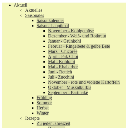
Aktuell
Aktuelles
Saisonales
Saisonkalender
Saisonal - optimal
November - Kohlgemüse
Dezember - Weiß- und Rotkraut
Januar - Grünkohl
Februar - Ringelbete & gelbe Bete
März - Chicorée
April - Pak Choi
Mai - Kohlrabi
Mai - Rhabarber
Juni - Rettich
Juli - Zucchini
November - rote und violette Kartoffeln
Oktober - Muskatkürbis
September - Pastinake
Frühling
Sommer
Herbst
Winter
Rezepte
Zu jeder Jahreszeit