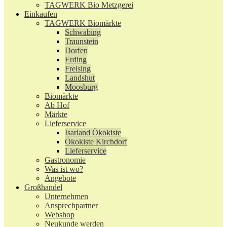
TAGWERK Bio Metzgerei
Einkaufen
TAGWERK Biomärkte
Schwabing
Traunstein
Dorfen
Erding
Freising
Landshut
Moosburg
Biomärkte
Ab Hof
Märkte
Lieferservice
Isarland Ökokiste
Ökokiste Kirchdorf
Lieferservice
Gastronomie
Was ist wo?
Angebote
Großhandel
Unternehmen
Ansprechpartner
Webshop
Neukunde werden