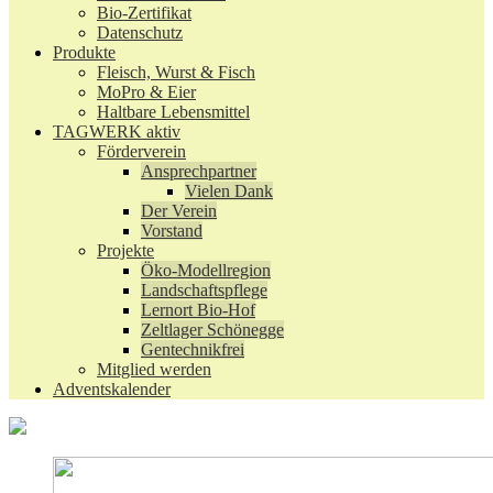
Bio-Zertifikat
Datenschutz
Produkte
Fleisch, Wurst & Fisch
MoPro & Eier
Haltbare Lebensmittel
TAGWERK aktiv
Förderverein
Ansprechpartner
Vielen Dank
Der Verein
Vorstand
Projekte
Öko-Modellregion
Landschaftspflege
Lernort Bio-Hof
Zeltlager Schönegge
Gentechnikfrei
Mitglied werden
Adventskalender