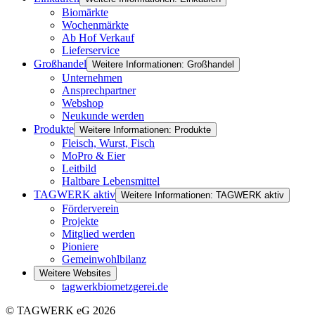
Biomärkte
Wochenmärkte
Ab Hof Verkauf
Lieferservice
Großhandel
Weitere Informationen: Großhandel
Unternehmen
Ansprechpartner
Webshop
Neukunde werden
Produkte
Weitere Informationen: Produkte
Fleisch, Wurst, Fisch
MoPro & Eier
Leitbild
Haltbare Lebensmittel
TAGWERK aktiv
Weitere Informationen: TAGWERK aktiv
Förderverein
Projekte
Mitglied werden
Pioniere
Gemeinwohlbilanz
Weitere Websites
tagwerkbiometzgerei.de
© TAGWERK eG 2026