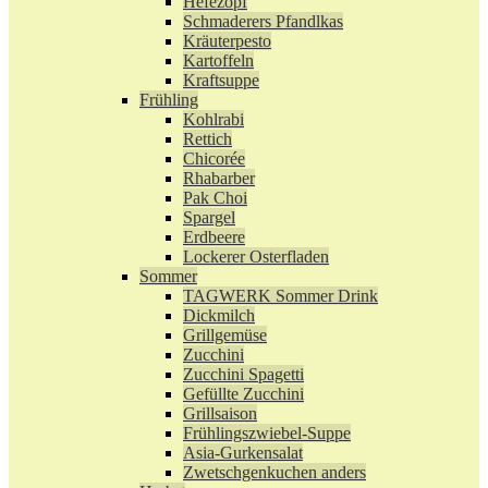
Hefezopf
Schmaderers Pfandlkas
Kräuterpesto
Kartoffeln
Kraftsuppe
Frühling
Kohlrabi
Rettich
Chicorée
Rhabarber
Pak Choi
Spargel
Erdbeere
Lockerer Osterfladen
Sommer
TAGWERK Sommer Drink
Dickmilch
Grillgemüse
Zucchini
Zucchini Spagetti
Gefüllte Zucchini
Grillsaison
Frühlingszwiebel-Suppe
Asia-Gurkensalat
Zwetschgenkuchen anders