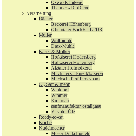
Oswalds Imkerei
Thanner - BioBiene
Verarbeitung
Bäcker
Bäckerei Höhenberg
Glonntaler BackKULTUR
Müller
Wolfmühle
Drax-Mühle
Käser & Molker
Hofkäserei Hodersberg
Hofkäserei Höhenberg
Alztaler Hofmolkerei
MilchHerz - Eine Molkerei
Milchschafhof Perlesham
Öl, Saft & mehr
Winklhof
Wimmer
Kreitmair
senfmanufaktur-ostallgaeu
Vilstaler Öle
Ready-to-eat
Köche
Nudelmacher
Moser Dinkelnudeln