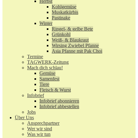
Herbst
Kohlgemüse
Muskatkürbis
Pastinake
Winter
Ringel- & gelbe Bete
Grünkohl
Weiß- & Blaukraut
Wirsing Zwiebel Pfanne
Asia Pfanne mit Pak Choi
Termine
TAGWERK-Zeitung
Mach dich schlau!
Gemüse
Samenfest
Tiere
Fleisch & Wurst
Infobrief
Infobrief abonnieren
Infobrief abbestellen
Jobs
Über Uns
Ansprechpartner
Wer wir sind
Was wir tun