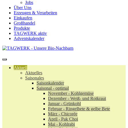
Jobs
Über Uns
Erzeugen & Verarbeiten
Einkaufen
Großhandel
Produkte
TAGWERK aktiv
Adventskalender
Aktuell
Aktuelles
Saisonales
Saisonkalender
Saisonal - optimal
November - Kohlgemüse
Dezember - Weiß- und Rotkraut
Januar - Grünkohl
Februar - Ringelbete & gelbe Bete
März - Chicorée
April - Pak Choi
Mai - Kohlrabi