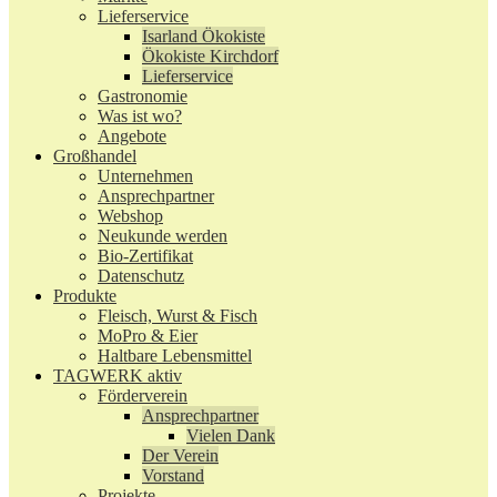
Lieferservice
Isarland Ökokiste
Ökokiste Kirchdorf
Lieferservice
Gastronomie
Was ist wo?
Angebote
Großhandel
Unternehmen
Ansprechpartner
Webshop
Neukunde werden
Bio-Zertifikat
Datenschutz
Produkte
Fleisch, Wurst & Fisch
MoPro & Eier
Haltbare Lebensmittel
TAGWERK aktiv
Förderverein
Ansprechpartner
Vielen Dank
Der Verein
Vorstand
Projekte