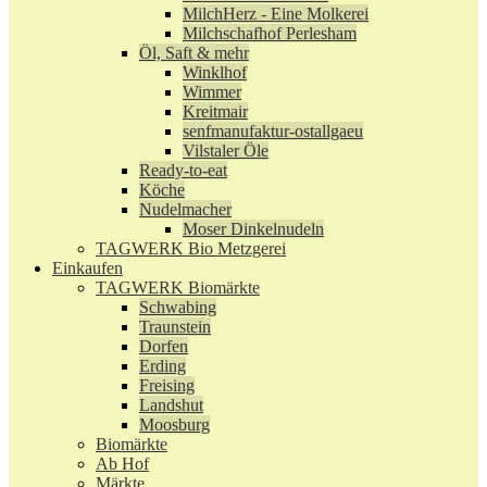
MilchHerz - Eine Molkerei
Milchschafhof Perlesham
Öl, Saft & mehr
Winklhof
Wimmer
Kreitmair
senfmanufaktur-ostallgaeu
Vilstaler Öle
Ready-to-eat
Köche
Nudelmacher
Moser Dinkelnudeln
TAGWERK Bio Metzgerei
Einkaufen
TAGWERK Biomärkte
Schwabing
Traunstein
Dorfen
Erding
Freising
Landshut
Moosburg
Biomärkte
Ab Hof
Märkte