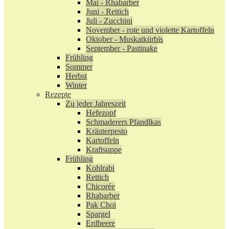
Mai - Rhabarber
Juni - Rettich
Juli - Zucchini
November - rote und violette Kartoffeln
Oktober - Muskatkürbis
September - Pastinake
Frühling
Sommer
Herbst
Winter
Rezepte
Zu jeder Jahreszeit
Hefezopf
Schmaderers Pfandlkas
Kräuterpesto
Kartoffeln
Kraftsuppe
Frühling
Kohlrabi
Rettich
Chicorée
Rhabarber
Pak Choi
Spargel
Erdbeere