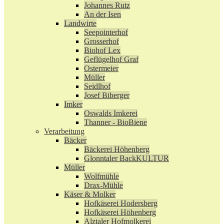
Johannes Rutz
An der Isen
Landwirte
Seepointerhof
Grosserhof
Biohof Lex
Geflügelhof Graf
Ostermeier
Müller
Seidlhof
Josef Biberger
Imker
Oswalds Imkerei
Thanner - BioBiene
Verarbeitung
Bäcker
Bäckerei Höhenberg
Glonntaler BackKULTUR
Müller
Wolfmühle
Drax-Mühle
Käser & Molker
Hofkäserei Hodersberg
Hofkäserei Höhenberg
Alztaler Hofmolkerei