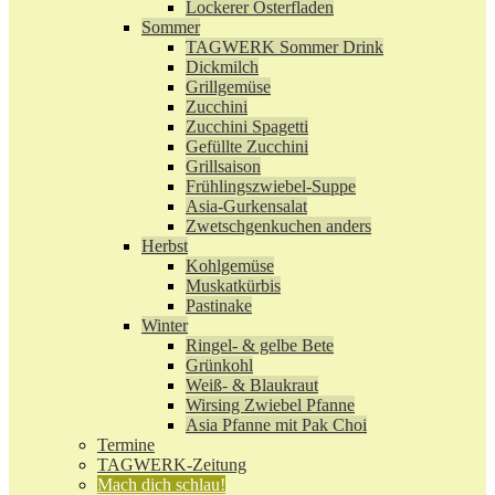
Lockerer Osterfladen
Sommer
TAGWERK Sommer Drink
Dickmilch
Grillgemüse
Zucchini
Zucchini Spagetti
Gefüllte Zucchini
Grillsaison
Frühlingszwiebel-Suppe
Asia-Gurkensalat
Zwetschgenkuchen anders
Herbst
Kohlgemüse
Muskatkürbis
Pastinake
Winter
Ringel- & gelbe Bete
Grünkohl
Weiß- & Blaukraut
Wirsing Zwiebel Pfanne
Asia Pfanne mit Pak Choi
Termine
TAGWERK-Zeitung
Mach dich schlau!