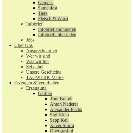
Gemüse
Samenfest
Tiere
Fleisch & Wurst
Infobrief
Infobrief abonnieren
Infobrief abbestellen
Jobs
Über Uns
Ansprechpartner
Wer wir sind
Was wir tun
Sei dabei
Unsere Geschichte
TAGWERK Marke
Erzeugen & Verarbeiten
Erzeugung
Gärtner
Toni Brandl
Anton Naderer
Alexander Fuchs
Sigi Klein
Sepp Keil
Xaver Sturm
Obergrashof