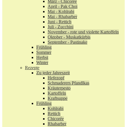
März - Chicorée
April - Pak Choi
Mai - Kohlrabi
Mai - Rhabarber
Juni - Rettich
Juli - Zucchini
November - rote und violette Kartoffeln
Oktober - Muskatkürbis
September - Pastinake
Frühling
Sommer
Herbst
Winter
Rezepte
Zu jeder Jahreszeit
Hefezopf
Schmaderers Pfandlkas
Kräuterpesto
Kartoffeln
Kraftsuppe
Frühling
Kohlrabi
Rettich
Chicorée
Rhabarber