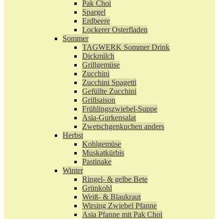
Pak Choi
Spargel
Erdbeere
Lockerer Osterfladen
Sommer
TAGWERK Sommer Drink
Dickmilch
Grillgemüse
Zucchini
Zucchini Spagetti
Gefüllte Zucchini
Grillsaison
Frühlingszwiebel-Suppe
Asia-Gurkensalat
Zwetschgenkuchen anders
Herbst
Kohlgemüse
Muskatkürbis
Pastinake
Winter
Ringel- & gelbe Bete
Grünkohl
Weiß- & Blaukraut
Wirsing Zwiebel Pfanne
Asia Pfanne mit Pak Choi