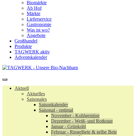
Biomärkte
Ab Hof
Märkte
Lieferservice
Gastronomie
Was ist wo?
Angebote
Großhandel
Produkte
TAGWERK aktiv
Adventskalender
Aktuell
Aktuelles
Saisonales
Saisonkalender
Saisonal - optimal
November - Kohlgemüse
Dezember - Weiß- und Rotkraut
Januar - Grünkohl
Februar - Ringelbete & gelbe Bete