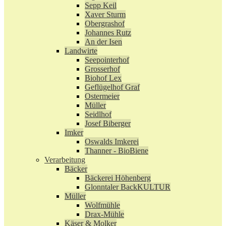
Sepp Keil
Xaver Sturm
Obergrashof
Johannes Rutz
An der Isen
Landwirte
Seepointerhof
Grosserhof
Biohof Lex
Geflügelhof Graf
Ostermeier
Müller
Seidlhof
Josef Biberger
Imker
Oswalds Imkerei
Thanner - BioBiene
Verarbeitung
Bäcker
Bäckerei Höhenberg
Glonntaler BackKULTUR
Müller
Wolfmühle
Drax-Mühle
Käser & Molker