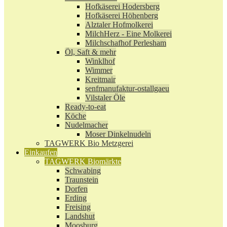
Hofkäserei Hodersberg
Hofkäserei Höhenberg
Alztaler Hofmolkerei
MilchHerz - Eine Molkerei
Milchschafhof Perlesham
Öl, Saft & mehr
Winklhof
Wimmer
Kreitmair
senfmanufaktur-ostallgaeu
Vilstaler Öle
Ready-to-eat
Köche
Nudelmacher
Moser Dinkelnudeln
TAGWERK Bio Metzgerei
Einkaufen
TAGWERK Biomärkte
Schwabing
Traunstein
Dorfen
Erding
Freising
Landshut
Moosburg