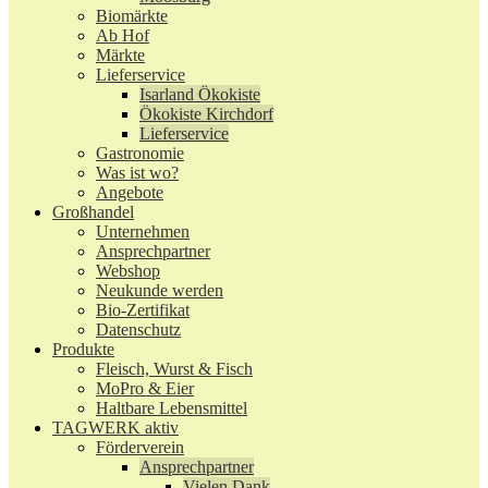
Biomärkte
Ab Hof
Märkte
Lieferservice
Isarland Ökokiste
Ökokiste Kirchdorf
Lieferservice
Gastronomie
Was ist wo?
Angebote
Großhandel
Unternehmen
Ansprechpartner
Webshop
Neukunde werden
Bio-Zertifikat
Datenschutz
Produkte
Fleisch, Wurst & Fisch
MoPro & Eier
Haltbare Lebensmittel
TAGWERK aktiv
Förderverein
Ansprechpartner
Vielen Dank