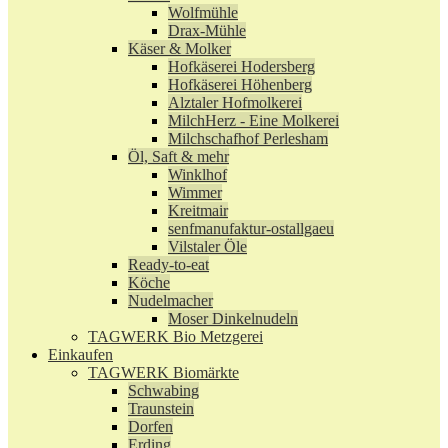
Wolfmühle
Drax-Mühle
Käser & Molker
Hofkäserei Hodersberg
Hofkäserei Höhenberg
Alztaler Hofmolkerei
MilchHerz - Eine Molkerei
Milchschafhof Perlesham
Öl, Saft & mehr
Winklhof
Wimmer
Kreitmair
senfmanufaktur-ostallgaeu
Vilstaler Öle
Ready-to-eat
Köche
Nudelmacher
Moser Dinkelnudeln
TAGWERK Bio Metzgerei
Einkaufen
TAGWERK Biomärkte
Schwabing
Traunstein
Dorfen
Erding