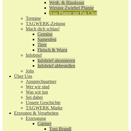
Weiß- & Blaukraut
Wirsing Zwiebel Pfanne
Asia Pfanne mit Pak Choi
Termine
TAGWERK-Zeitung
Mach dich schlau!
Gemüse
Samenfest
Tiere
Fleisch & Wurst
Infobrief
Infobrief abonnieren
Infobrief abbestellen
Jobs
Über Uns
Ansprechpartner
Wer wir sind
Was wir tun
Sei dabei
Unsere Geschichte
TAGWERK Marke
Erzeugen & Verarbeiten
Erzeugung
Gärtner
Toni Brandl