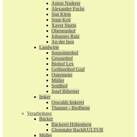
Anton Naderer
Alexander Fuchs
Sigi Klein
Sepp Keil
Xaver Sturm
Obergrashof
Johannes Rutz
An der Isen
Landwirte
Seepointerhof
Grosserhof
Biohof Lex
Geflügelhof Graf
Ostermeier
Müller
Seidlhof
Josef Biberger
Imker
Oswalds Imkerei
Thanner - BioBiene
Verarbeitung
Bäcker
Bäckerei Höhenberg
Glonntaler BackKULTUR
Müller