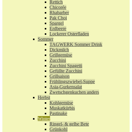
Rettich
Chicorée
Rhabarber
Pak Choi
Spargel
Erdbeere
Lockerer Osterfladen
Sommer
TAGWERK Sommer Drink
Dickmilch
Grillgemüse
Zucchini
Zucchini Spagetti
Gefüllte Zucchini
Grillsaison
Frühlingszwiebel-Suppe
Asia-Gurkensalat
Zwetschgenkuchen anders
Herbst
Kohlgemüse
Muskatkürbis
Pastinake
Winter
Ringel- & gelbe Bete
Grünkohl