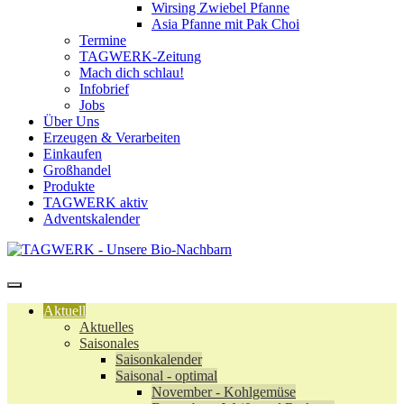
Wirsing Zwiebel Pfanne
Asia Pfanne mit Pak Choi
Termine
TAGWERK-Zeitung
Mach dich schlau!
Infobrief
Jobs
Über Uns
Erzeugen & Verarbeiten
Einkaufen
Großhandel
Produkte
TAGWERK aktiv
Adventskalender
Aktuell
Aktuelles
Saisonales
Saisonkalender
Saisonal - optimal
November - Kohlgemüse