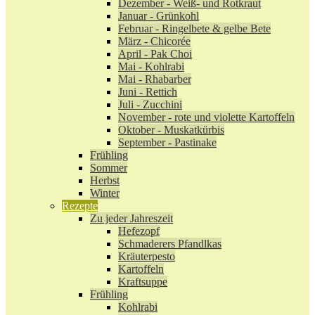
Dezember - Weiß- und Rotkraut
Januar - Grünkohl
Februar - Ringelbete & gelbe Bete
März - Chicorée
April - Pak Choi
Mai - Kohlrabi
Mai - Rhabarber
Juni - Rettich
Juli - Zucchini
November - rote und violette Kartoffeln
Oktober - Muskatkürbis
September - Pastinake
Frühling
Sommer
Herbst
Winter
Rezepte
Zu jeder Jahreszeit
Hefezopf
Schmaderers Pfandlkas
Kräuterpesto
Kartoffeln
Kraftsuppe
Frühling
Kohlrabi