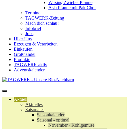
Wirsing Zwiebel Pfanne
Asia Pfanne mit Pak Choi
Termine
TAGWERK-Zeitung
Mach dich schlau!
Infobrief
Jobs
Über Uns
Erzeugen & Verarbeiten
Einkaufen
Großhandel
Produkte
TAGWERK aktiv
Adventskalender
Aktuell
Aktuelles
Saisonales
Saisonkalender
Saisonal - optimal
November - Kohlgemüse