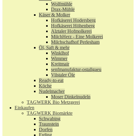
Wolfmühle
Drax-Mühle
Käser & Molker
Hofkäserei Hodersberg
Hofkäserei Höhenberg
Alztaler Hofmolkerei
MilchHerz - Eine Molkerei
Milchschafhof Perlesham
Öl, Saft & mehr
Winklhof
Wimmer
Kreitmair
senfmanufaktur-ostallgaeu
Vilstaler Öle
Ready-to-eat
Köche
Nudelmacher
Moser Dinkelnudeln
TAGWERK Bio Metzgerei
Einkaufen
TAGWERK Biomärkte
Schwabing
Traunstein
Dorfen
Erding