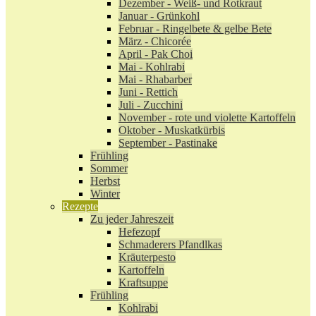
Dezember - Weiß- und Rotkraut
Januar - Grünkohl
Februar - Ringelbete & gelbe Bete
März - Chicorée
April - Pak Choi
Mai - Kohlrabi
Mai - Rhabarber
Juni - Rettich
Juli - Zucchini
November - rote und violette Kartoffeln
Oktober - Muskatkürbis
September - Pastinake
Frühling
Sommer
Herbst
Winter
Rezepte
Zu jeder Jahreszeit
Hefezopf
Schmaderers Pfandlkas
Kräuterpesto
Kartoffeln
Kraftsuppe
Frühling
Kohlrabi