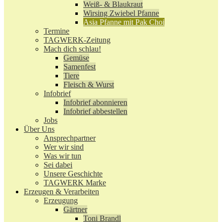
Weiß- & Blaukraut
Wirsing Zwiebel Pfanne
Asia Pfanne mit Pak Choi
Termine
TAGWERK-Zeitung
Mach dich schlau!
Gemüse
Samenfest
Tiere
Fleisch & Wurst
Infobrief
Infobrief abonnieren
Infobrief abbestellen
Jobs
Über Uns
Ansprechpartner
Wer wir sind
Was wir tun
Sei dabei
Unsere Geschichte
TAGWERK Marke
Erzeugen & Verarbeiten
Erzeugung
Gärtner
Toni Brandl