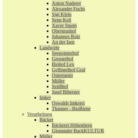
Anton Naderer
Alexander Fuchs
Sigi Klein
Sepp Keil
Xaver Sturm
Obergrashof
Johannes Rutz
An der Isen
Landwirte
Seepointerhof
Grosserhof
Biohof Lex
Geflügelhof Graf
Ostermeier
Müller
Seidlhof
Josef Biberger
Imker
Oswalds Imkerei
Thanner - BioBiene
Verarbeitung
Bäcker
Bäckerei Höhenberg
Glonntaler BackKULTUR
Müller