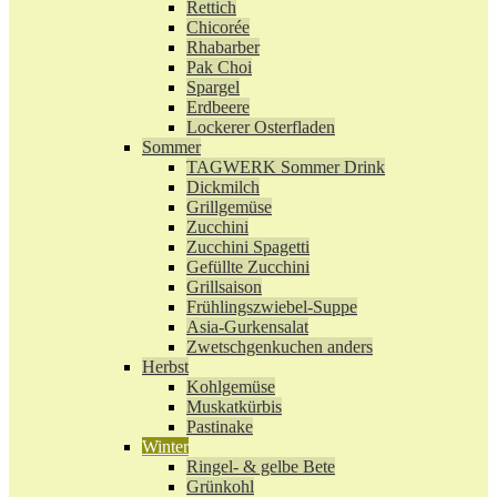
Rettich
Chicorée
Rhabarber
Pak Choi
Spargel
Erdbeere
Lockerer Osterfladen
Sommer
TAGWERK Sommer Drink
Dickmilch
Grillgemüse
Zucchini
Zucchini Spagetti
Gefüllte Zucchini
Grillsaison
Frühlingszwiebel-Suppe
Asia-Gurkensalat
Zwetschgenkuchen anders
Herbst
Kohlgemüse
Muskatkürbis
Pastinake
Winter
Ringel- & gelbe Bete
Grünkohl