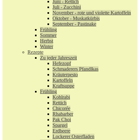
Juni - Rettich
Juli - Zucchini
November - rote und violette Kartoffeln
Oktober - Muskatkürbis
September - Pastinake
Frühling
Sommer
Herbst
Winter
Rezepte
Zu jeder Jahreszeit
Hefezopf
Schmaderers Pfandlkas
Kräuterpesto
Kartoffeln
Kraftsuppe
Frühling
Kohlrabi
Rettich
Chicorée
Rhabarber
Pak Choi
Spargel
Erdbeere
Lockerer Osterfladen