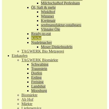
Milchschafhof Perlesham
Öl, Saft & mehr
Winklhof
Wimmer
Kreitmair
senfmanufaktur-ostallgaeu
Vilstaler Öle
Ready-to-eat
Köche
Nudelmacher
Moser Dinkelnudeln
TAGWERK Bio Metzgerei
Einkaufen
TAGWERK Biomärkte
Schwabing
Traunstein
Dorfen
Erding
Freising
Landshut
Moosburg
Biomärkte
Ab Hof
Märkte
Lieferservice