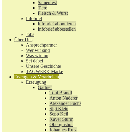
Samenfest
Tiere
Fleisch & Wurst
Infobrief
Infobrief abonnieren
Infobrief abbestellen
Jobs
Über Uns
Ansprechpartner
Wer wir sind
Was wir tun
Sei dabei
Unsere Geschichte
TAGWERK Marke
Erzeugen & Verarbeiten
Erzeugung
Gärtner
Toni Brandl
Anton Naderer
Alexander Fuchs
Sigi Klein
Sepp Keil
Xaver Sturm
Obergrashof
Johannes Rutz