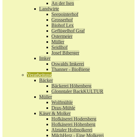
An der Isen
Landwirte
Seepointerhof
Grosserhof
Biohof Lex
Geflügelhof Graf
Ostermeier
Müller
Seidlhof
Josef Biberger
Imker
Oswalds Imkerei
Thanner - BioBiene
Verarbeitung
Bäcker
Bäckerei Höhenberg
Glonntaler BackKULTUR
Müller
Wolfmühle
Drax-Mühle
Käser & Molker
Hofkäserei Hodersberg
Hofkäserei Höhenberg
Alztaler Hofmolkerei
MilchHerz - Eine Molkerei