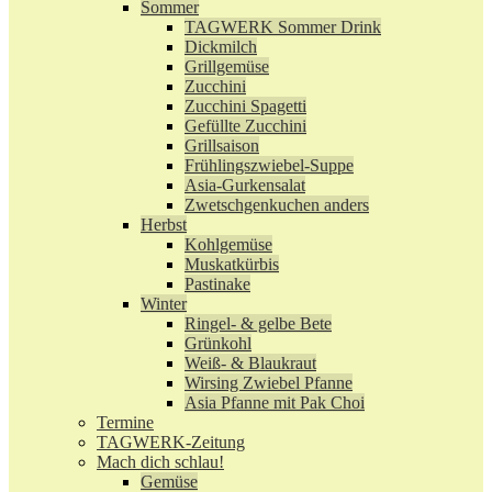
Sommer
TAGWERK Sommer Drink
Dickmilch
Grillgemüse
Zucchini
Zucchini Spagetti
Gefüllte Zucchini
Grillsaison
Frühlingszwiebel-Suppe
Asia-Gurkensalat
Zwetschgenkuchen anders
Herbst
Kohlgemüse
Muskatkürbis
Pastinake
Winter
Ringel- & gelbe Bete
Grünkohl
Weiß- & Blaukraut
Wirsing Zwiebel Pfanne
Asia Pfanne mit Pak Choi
Termine
TAGWERK-Zeitung
Mach dich schlau!
Gemüse