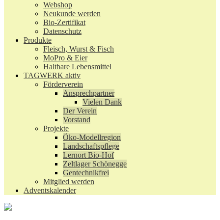
Webshop
Neukunde werden
Bio-Zertifikat
Datenschutz
Produkte
Fleisch, Wurst & Fisch
MoPro & Eier
Haltbare Lebensmittel
TAGWERK aktiv
Förderverein
Ansprechpartner
Vielen Dank
Der Verein
Vorstand
Projekte
Öko-Modellregion
Landschaftspflege
Lernort Bio-Hof
Zeltlager Schönegge
Gentechnikfrei
Mitglied werden
Adventskalender