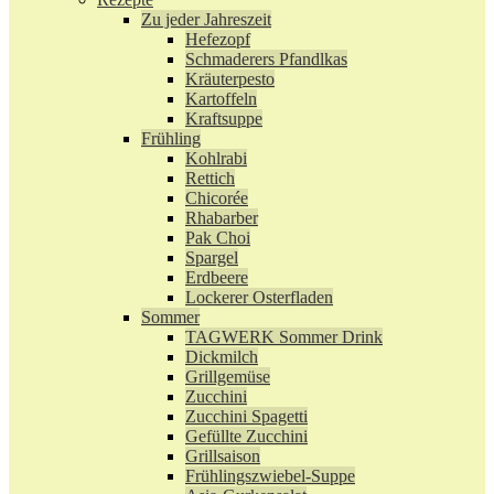
Zu jeder Jahreszeit
Hefezopf
Schmaderers Pfandlkas
Kräuterpesto
Kartoffeln
Kraftsuppe
Frühling
Kohlrabi
Rettich
Chicorée
Rhabarber
Pak Choi
Spargel
Erdbeere
Lockerer Osterfladen
Sommer
TAGWERK Sommer Drink
Dickmilch
Grillgemüse
Zucchini
Zucchini Spagetti
Gefüllte Zucchini
Grillsaison
Frühlingszwiebel-Suppe