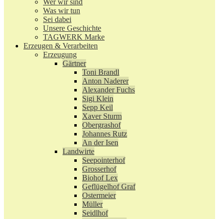
Wer wir sind
Was wir tun
Sei dabei
Unsere Geschichte
TAGWERK Marke
Erzeugen & Verarbeiten
Erzeugung
Gärtner
Toni Brandl
Anton Naderer
Alexander Fuchs
Sigi Klein
Sepp Keil
Xaver Sturm
Obergrashof
Johannes Rutz
An der Isen
Landwirte
Seepointerhof
Grosserhof
Biohof Lex
Geflügelhof Graf
Ostermeier
Müller
Seidlhof