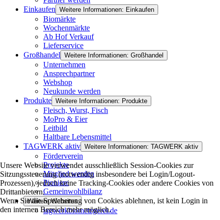
Einkaufen
Weitere Informationen: Einkaufen
Biomärkte
Wochenmärkte
Ab Hof Verkauf
Lieferservice
Großhandel
Weitere Informationen: Großhandel
Unternehmen
Ansprechpartner
Webshop
Neukunde werden
Produkte
Weitere Informationen: Produkte
Fleisch, Wurst, Fisch
MoPro & Eier
Leitbild
Haltbare Lebensmittel
TAGWERK aktiv
Weitere Informationen: TAGWERK aktiv
Förderverein
Projekte
Unsere Website verwendet ausschließlich Session-Cookies zur
Mitglied werden
Sitzungssteuerung (notwendig insbesondere bei Login/Logout-
Pioniere
Prozessen), jedoch keine Tracking-Cookies oder andere Cookies von
Gemeinwohlbilanz
Drittanbietern.
Wenn Sie die Speicherung von Cookies ablehnen, ist kein Login in
Weitere Websites
den internen Bereich mehr möglich.
tagwerkbiometzgerei.de