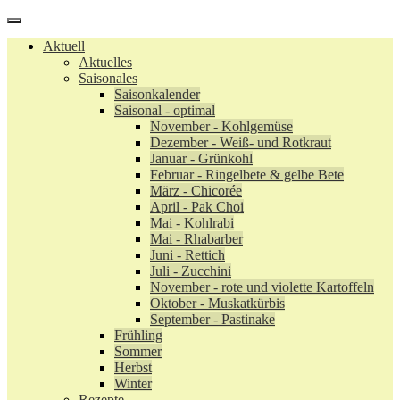
Aktuell
Aktuelles
Saisonales
Saisonkalender
Saisonal - optimal
November - Kohlgemüse
Dezember - Weiß- und Rotkraut
Januar - Grünkohl
Februar - Ringelbete & gelbe Bete
März - Chicorée
April - Pak Choi
Mai - Kohlrabi
Mai - Rhabarber
Juni - Rettich
Juli - Zucchini
November - rote und violette Kartoffeln
Oktober - Muskatkürbis
September - Pastinake
Frühling
Sommer
Herbst
Winter
Rezepte