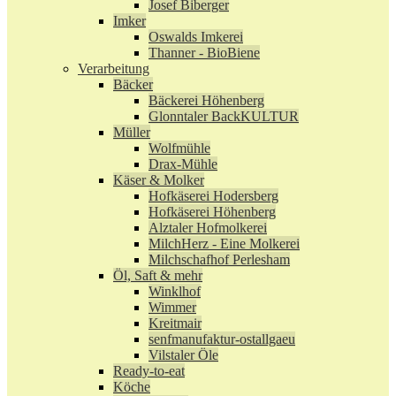
Josef Biberger
Imker
Oswalds Imkerei
Thanner - BioBiene
Verarbeitung
Bäcker
Bäckerei Höhenberg
Glonntaler BackKULTUR
Müller
Wolfmühle
Drax-Mühle
Käser & Molker
Hofkäserei Hodersberg
Hofkäserei Höhenberg
Alztaler Hofmolkerei
MilchHerz - Eine Molkerei
Milchschafhof Perlesham
Öl, Saft & mehr
Winklhof
Wimmer
Kreitmair
senfmanufaktur-ostallgaeu
Vilstaler Öle
Ready-to-eat
Köche