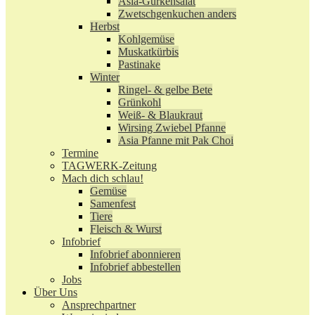
Asia-Gurkensalat
Zwetschgenkuchen anders
Herbst
Kohlgemüse
Muskatkürbis
Pastinake
Winter
Ringel- & gelbe Bete
Grünkohl
Weiß- & Blaukraut
Wirsing Zwiebel Pfanne
Asia Pfanne mit Pak Choi
Termine
TAGWERK-Zeitung
Mach dich schlau!
Gemüse
Samenfest
Tiere
Fleisch & Wurst
Infobrief
Infobrief abonnieren
Infobrief abbestellen
Jobs
Über Uns
Ansprechpartner