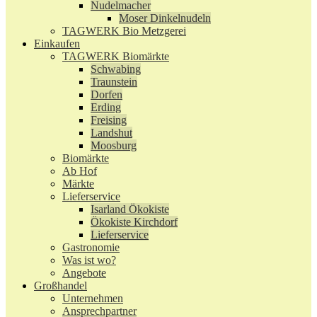
Nudelmacher
Moser Dinkelnudeln
TAGWERK Bio Metzgerei
Einkaufen
TAGWERK Biomärkte
Schwabing
Traunstein
Dorfen
Erding
Freising
Landshut
Moosburg
Biomärkte
Ab Hof
Märkte
Lieferservice
Isarland Ökokiste
Ökokiste Kirchdorf
Lieferservice
Gastronomie
Was ist wo?
Angebote
Großhandel
Unternehmen
Ansprechpartner