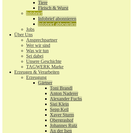
Tiere
Fleisch & Wurst
Infobrief
Infobrief abonnieren
Infobrief abbestellen
Jobs
Über Uns
Ansprechpartner
Wer wir sind
Was wir tun
Sei dabei
Unsere Geschichte
TAGWERK Marke
Erzeugen & Verarbeiten
Erzeugung
Gärtner
Toni Brandl
Anton Naderer
Alexander Fuchs
Sigi Klein
Sepp Keil
Xaver Sturm
Obergrashof
Johannes Rutz
An der Isen