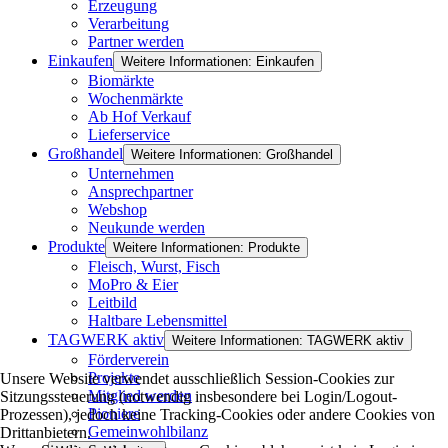
Erzeugung
Verarbeitung
Partner werden
Einkaufen
Weitere Informationen: Einkaufen
Biomärkte
Wochenmärkte
Ab Hof Verkauf
Lieferservice
Großhandel
Weitere Informationen: Großhandel
Unternehmen
Ansprechpartner
Webshop
Neukunde werden
Produkte
Weitere Informationen: Produkte
Fleisch, Wurst, Fisch
MoPro & Eier
Leitbild
Haltbare Lebensmittel
TAGWERK aktiv
Weitere Informationen: TAGWERK aktiv
Förderverein
Projekte
Unsere Website verwendet ausschließlich Session-Cookies zur
Mitglied werden
Sitzungssteuerung (notwendig insbesondere bei Login/Logout-
Pioniere
Prozessen), jedoch keine Tracking-Cookies oder andere Cookies von
Gemeinwohlbilanz
Drittanbietern.