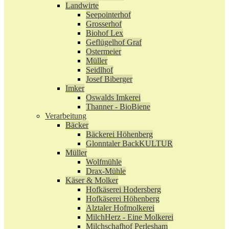
Landwirte
Seepointerhof
Grosserhof
Biohof Lex
Geflügelhof Graf
Ostermeier
Müller
Seidlhof
Josef Biberger
Imker
Oswalds Imkerei
Thanner - BioBiene
Verarbeitung
Bäcker
Bäckerei Höhenberg
Glonntaler BackKULTUR
Müller
Wolfmühle
Drax-Mühle
Käser & Molker
Hofkäserei Hodersberg
Hofkäserei Höhenberg
Alztaler Hofmolkerei
MilchHerz - Eine Molkerei
Milchschafhof Perlesham