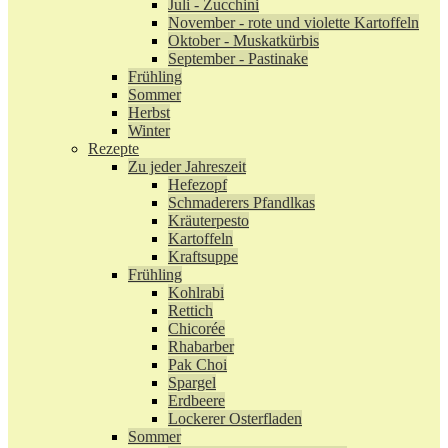
Juli - Zucchini
November - rote und violette Kartoffeln
Oktober - Muskatkürbis
September - Pastinake
Frühling
Sommer
Herbst
Winter
Rezepte
Zu jeder Jahreszeit
Hefezopf
Schmaderers Pfandlkas
Kräuterpesto
Kartoffeln
Kraftsuppe
Frühling
Kohlrabi
Rettich
Chicorée
Rhabarber
Pak Choi
Spargel
Erdbeere
Lockerer Osterfladen
Sommer