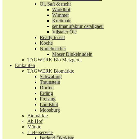
Öl, Saft & mehr
Winklhof
Wimmer
Kreitmair
senfmanufaktur-ostallgaeu
Vilstaler Öle
Ready-to-eat
Köche
Nudelmacher
Moser Dinkelnudeln
TAGWERK Bio Metzgerei
Einkaufen
TAGWERK Biomärkte
Schwabing
Traunstein
Dorfen
Erding
Freising
Landshut
Moosburg
Biomärkte
Ab Hof
Märkte
Lieferservice
Isarland Ökokiste