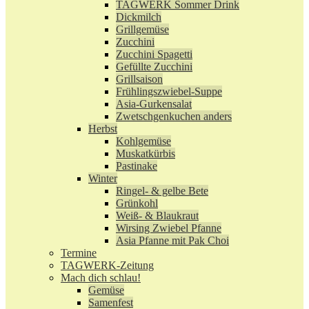
TAGWERK Sommer Drink
Dickmilch
Grillgemüse
Zucchini
Zucchini Spagetti
Gefüllte Zucchini
Grillsaison
Frühlingszwiebel-Suppe
Asia-Gurkensalat
Zwetschgenkuchen anders
Herbst
Kohlgemüse
Muskatkürbis
Pastinake
Winter
Ringel- & gelbe Bete
Grünkohl
Weiß- & Blaukraut
Wirsing Zwiebel Pfanne
Asia Pfanne mit Pak Choi
Termine
TAGWERK-Zeitung
Mach dich schlau!
Gemüse
Samenfest