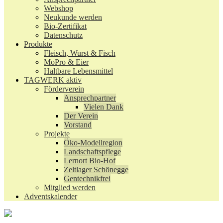
Webshop
Neukunde werden
Bio-Zertifikat
Datenschutz
Produkte
Fleisch, Wurst & Fisch
MoPro & Eier
Haltbare Lebensmittel
TAGWERK aktiv
Förderverein
Ansprechpartner
Vielen Dank
Der Verein
Vorstand
Projekte
Öko-Modellregion
Landschaftspflege
Lernort Bio-Hof
Zeltlager Schönegge
Gentechnikfrei
Mitglied werden
Adventskalender