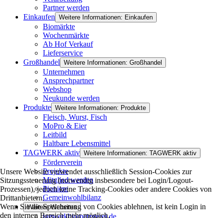
Partner werden
Einkaufen
Weitere Informationen: Einkaufen
Biomärkte
Wochenmärkte
Ab Hof Verkauf
Lieferservice
Großhandel
Weitere Informationen: Großhandel
Unternehmen
Ansprechpartner
Webshop
Neukunde werden
Produkte
Weitere Informationen: Produkte
Fleisch, Wurst, Fisch
MoPro & Eier
Leitbild
Haltbare Lebensmittel
TAGWERK aktiv
Weitere Informationen: TAGWERK aktiv
Förderverein
Projekte
Unsere Website verwendet ausschließlich Session-Cookies zur
Mitglied werden
Sitzungssteuerung (notwendig insbesondere bei Login/Logout-
Pioniere
Prozessen), jedoch keine Tracking-Cookies oder andere Cookies von
Gemeinwohlbilanz
Drittanbietern.
Wenn Sie die Speicherung von Cookies ablehnen, ist kein Login in
Weitere Websites
den internen Bereich mehr möglich.
tagwerkbiometzgerei.de