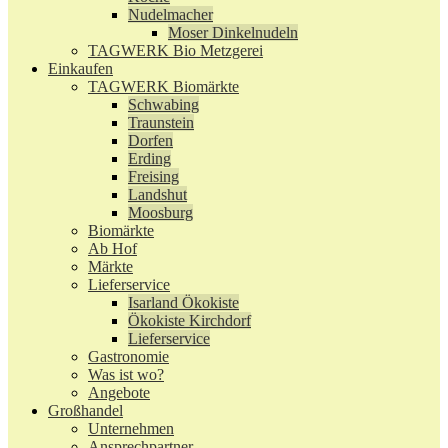
Nudelmacher
Moser Dinkelnudeln
TAGWERK Bio Metzgerei
Einkaufen
TAGWERK Biomärkte
Schwabing
Traunstein
Dorfen
Erding
Freising
Landshut
Moosburg
Biomärkte
Ab Hof
Märkte
Lieferservice
Isarland Ökokiste
Ökokiste Kirchdorf
Lieferservice
Gastronomie
Was ist wo?
Angebote
Großhandel
Unternehmen
Ansprechpartner