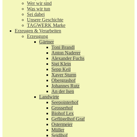
Wer wir sind
Was wir tun
Sei dabei
Unsere Geschichte
TAGWERK Marke
Erzeugen & Verarbeiten
Erzeugung
Gärtner
Toni Brandl
Anton Naderer
Alexander Fuchs
Sigi Klein
Sepp Keil
Xaver Sturm
Obergrashof
Johannes Rutz
An der Isen
Landwirte
Seepointerhof
Grosserhof
Biohof Lex
Geflügelhof Graf
Ostermeier
Müller
Seidlhof