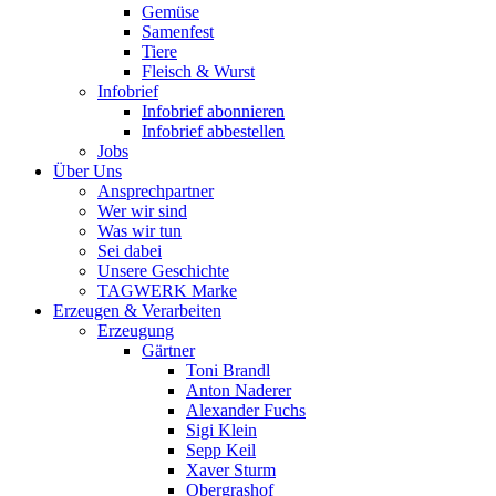
Gemüse
Samenfest
Tiere
Fleisch & Wurst
Infobrief
Infobrief abonnieren
Infobrief abbestellen
Jobs
Über Uns
Ansprechpartner
Wer wir sind
Was wir tun
Sei dabei
Unsere Geschichte
TAGWERK Marke
Erzeugen & Verarbeiten
Erzeugung
Gärtner
Toni Brandl
Anton Naderer
Alexander Fuchs
Sigi Klein
Sepp Keil
Xaver Sturm
Obergrashof