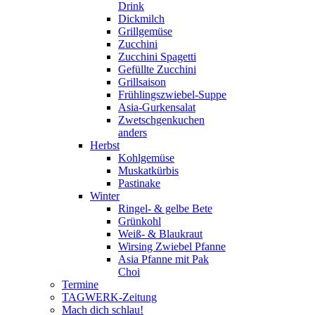
Drink
Dickmilch
Grillgemüse
Zucchini
Zucchini Spagetti
Gefüllte Zucchini
Grillsaison
Frühlingszwiebel-Suppe
Asia-Gurkensalat
Zwetschgenkuchen
anders
Herbst
Kohlgemüse
Muskatkürbis
Pastinake
Winter
Ringel- & gelbe Bete
Grünkohl
Weiß- & Blaukraut
Wirsing Zwiebel Pfanne
Asia Pfanne mit Pak
Choi
Termine
TAGWERK-Zeitung
Mach dich schlau!