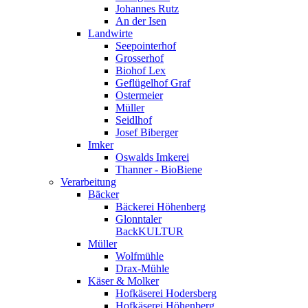
Johannes Rutz
An der Isen
Landwirte
Seepointerhof
Grosserhof
Biohof Lex
Geflügelhof Graf
Ostermeier
Müller
Seidlhof
Josef Biberger
Imker
Oswalds Imkerei
Thanner - BioBiene
Verarbeitung
Bäcker
Bäckerei Höhenberg
Glonntaler
BackKULTUR
Müller
Wolfmühle
Drax-Mühle
Käser & Molker
Hofkäserei Hodersberg
Hofkäserei Höhenberg