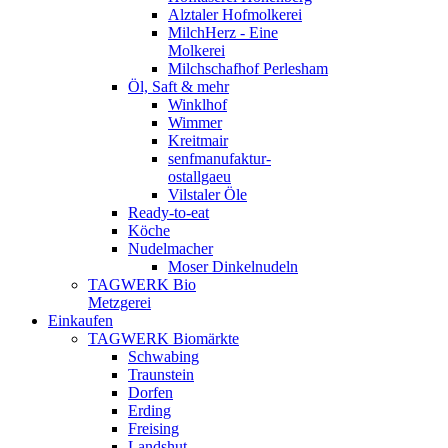
Alztaler Hofmolkerei
MilchHerz - Eine
Molkerei
Milchschafhof Perlesham
Öl, Saft & mehr
Winklhof
Wimmer
Kreitmair
senfmanufaktur-
ostallgaeu
Vilstaler Öle
Ready-to-eat
Köche
Nudelmacher
Moser Dinkelnudeln
TAGWERK Bio
Metzgerei
Einkaufen
TAGWERK Biomärkte
Schwabing
Traunstein
Dorfen
Erding
Freising
Landshut