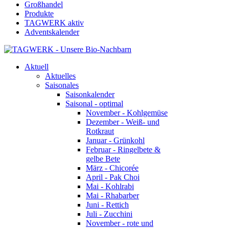
Großhandel
Produkte
TAGWERK aktiv
Adventskalender
Aktuell
Aktuelles
Saisonales
Saisonkalender
Saisonal - optimal
November - Kohlgemüse
Dezember - Weiß- und
Rotkraut
Januar - Grünkohl
Februar - Ringelbete &
gelbe Bete
März - Chicorée
April - Pak Choi
Mai - Kohlrabi
Mai - Rhabarber
Juni - Rettich
Juli - Zucchini
November - rote und