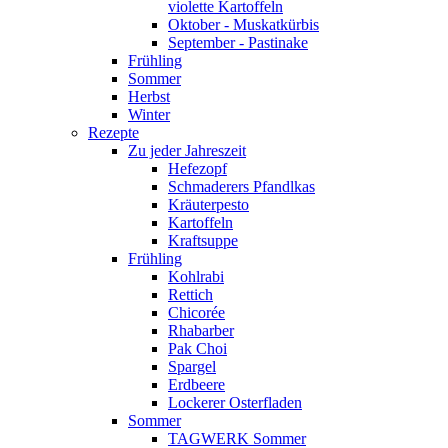
violette Kartoffeln
Oktober - Muskatkürbis
September - Pastinake
Frühling
Sommer
Herbst
Winter
Rezepte
Zu jeder Jahreszeit
Hefezopf
Schmaderers Pfandlkas
Kräuterpesto
Kartoffeln
Kraftsuppe
Frühling
Kohlrabi
Rettich
Chicorée
Rhabarber
Pak Choi
Spargel
Erdbeere
Lockerer Osterfladen
Sommer
TAGWERK Sommer