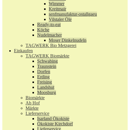
Wimmer
Kreitmair
senfmanufaktur-ostallgaeu
Vilstaler Öle
Ready-to-eat
Köche
Nudelmacher
Moser Dinkelnudeln
TAGWERK Bio Metzgerei
Einkaufen
TAGWERK Biomärkte
Schwabing
Traunstein
Dorfen
Erding
Freising
Landshut
Moosburg
Biomärkte
Ab Hof
Märkte
Lieferservice
Isarland Ökokiste
Ökokiste Kirchdorf
Lieferservice