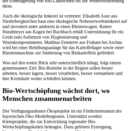
der Erntelagerung von Bio-Landwirten bis zur Weiterverarbeitung
dient.
Auch die ökologische Imkerei ist vertreten: Elisabeth Auer aus
Niederbergkirchen baut eine ökologische Nebenerwerbsimkerei auf
und investiert unter anderem in einen Bienenwagen. Rainer
Hundmeyer aus Kagen bei Buchbach erhält Unterstützung für ein
Gerät zum Aufsetzen von Hygienisierung und
Wurmkompostmieten. Matthias Emmerer aus Fraham bei Aschau
wird bei einer Belüftungsanlage für das Kartoffellager sowie einer
Bürstenmaschine zur Säuberung von Biokartoffeln gefördert.
Was auf den ersten Blick sehr unterschiedlich klingt, folgt einem
gemeinsamen Ziel: Bio-Betriebe in der Region sollen besser
arbeiten, besser lagern, besser verarbeiten, besser vermarkten und
ihre Kreisläufe weiter schließen können.
Bio-Wertschöpfung wächst dort, wo
Menschen zusammenarbeiten
Der Verfügungsrahmen Ökoprojekte ist ein Förderinstrument der
bayerischen Öko-Modellregionen. Unterstützt werden
Kleinprojekte, die zur Entwicklung regionaler Bio-
Wertschöpfungsketten beitragen. Dazu gehören Erzeugung,