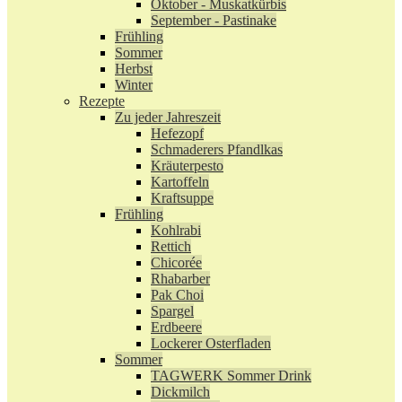
Oktober - Muskatkürbis
September - Pastinake
Frühling
Sommer
Herbst
Winter
Rezepte
Zu jeder Jahreszeit
Hefezopf
Schmaderers Pfandlkas
Kräuterpesto
Kartoffeln
Kraftsuppe
Frühling
Kohlrabi
Rettich
Chicorée
Rhabarber
Pak Choi
Spargel
Erdbeere
Lockerer Osterfladen
Sommer
TAGWERK Sommer Drink
Dickmilch