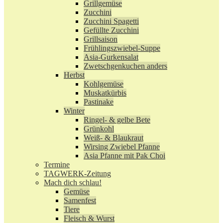
Grillgemüse
Zucchini
Zucchini Spagetti
Gefüllte Zucchini
Grillsaison
Frühlingszwiebel-Suppe
Asia-Gurkensalat
Zwetschgenkuchen anders
Herbst
Kohlgemüse
Muskatkürbis
Pastinake
Winter
Ringel- & gelbe Bete
Grünkohl
Weiß- & Blaukraut
Wirsing Zwiebel Pfanne
Asia Pfanne mit Pak Choi
Termine
TAGWERK-Zeitung
Mach dich schlau!
Gemüse
Samenfest
Tiere
Fleisch & Wurst