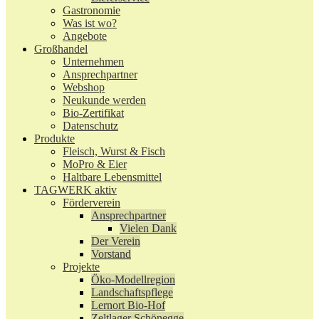
Gastronomie
Was ist wo?
Angebote
Großhandel
Unternehmen
Ansprechpartner
Webshop
Neukunde werden
Bio-Zertifikat
Datenschutz
Produkte
Fleisch, Wurst & Fisch
MoPro & Eier
Haltbare Lebensmittel
TAGWERK aktiv
Förderverein
Ansprechpartner
Vielen Dank
Der Verein
Vorstand
Projekte
Öko-Modellregion
Landschaftspflege
Lernort Bio-Hof
Zeltlager Schönegge