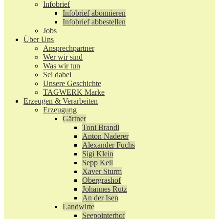
Infobrief
Infobrief abonnieren
Infobrief abbestellen
Jobs
Über Uns
Ansprechpartner
Wer wir sind
Was wir tun
Sei dabei
Unsere Geschichte
TAGWERK Marke
Erzeugen & Verarbeiten
Erzeugung
Gärtner
Toni Brandl
Anton Naderer
Alexander Fuchs
Sigi Klein
Sepp Keil
Xaver Sturm
Obergrashof
Johannes Rutz
An der Isen
Landwirte
Seepointerhof