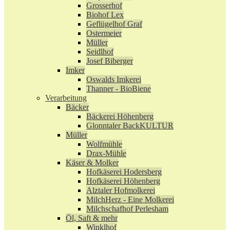
Grosserhof
Biohof Lex
Geflügelhof Graf
Ostermeier
Müller
Seidlhof
Josef Biberger
Imker
Oswalds Imkerei
Thanner - BioBiene
Verarbeitung
Bäcker
Bäckerei Höhenberg
Glonntaler BackKULTUR
Müller
Wolfmühle
Drax-Mühle
Käser & Molker
Hofkäserei Hodersberg
Hofkäserei Höhenberg
Alztaler Hofmolkerei
MilchHerz - Eine Molkerei
Milchschafhof Perlesham
Öl, Saft & mehr
Winklhof