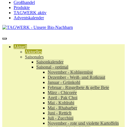
Großhandel
Produkte
TAGWERK aktiv
Adventskalender
Aktuell
Aktuelles
Saisonales
Saisonkalender
Saisonal - optimal
November - Kohlgemüse
Dezember - Weiß- und Rotkraut
Januar - Grünkohl
Februar - Ringelbete & gelbe Bete
März - Chicorée
April - Pak Choi
Mai - Kohlrabi
Mai - Rhabarber
Juni - Rettich
Juli - Zucchini
November - rote und violette Kartoffeln