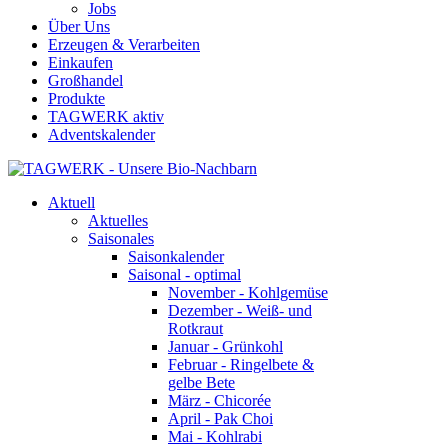
Jobs
Über Uns
Erzeugen & Verarbeiten
Einkaufen
Großhandel
Produkte
TAGWERK aktiv
Adventskalender
Aktuell
Aktuelles
Saisonales
Saisonkalender
Saisonal - optimal
November - Kohlgemüse
Dezember - Weiß- und
Rotkraut
Januar - Grünkohl
Februar - Ringelbete &
gelbe Bete
März - Chicorée
April - Pak Choi
Mai - Kohlrabi