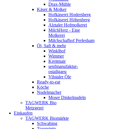
Drax-Mühle
Käser & Molker
Hofkäserei Hodersberg
Hofkäserei Höhenberg
Alztaler Hofmolkerei
MilchHerz - Eine
Molkerei
Milchschafhof Perlesham
Öl, Saft & mehr
Winklhof
Wimmer
Kreitmair
senfmanufaktur-
ostallgaeu
Vilstaler Öle
Ready-to-eat
Köche
Nudelmacher
Moser Dinkelnudeln
TAGWERK Bio
Metzgerei
Einkaufen
TAGWERK Biomärkte
Schwabing
Traunstein