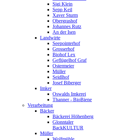
Sigi Klein
Sepp Keil
Xaver Sturm
Obergrashof
Johannes Rutz
An der Isen
Landwirte
Seepointerhof
Grosserhof
Biohof Lex
Geflügelhof Graf
Ostermeier
Müller
Seidlhof
Josef Biberger
Imker
Oswalds Imkerei
Thanner - BioBiene
Verarbeitung
Bäcker
Bäckerei Höhenberg
Glonntaler
BackKULTUR
Müller
Wolfmühle