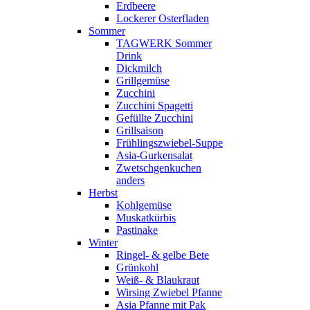
Erdbeere
Lockerer Osterfladen
Sommer
TAGWERK Sommer
Drink
Dickmilch
Grillgemüse
Zucchini
Zucchini Spagetti
Gefüllte Zucchini
Grillsaison
Frühlingszwiebel-Suppe
Asia-Gurkensalat
Zwetschgenkuchen
anders
Herbst
Kohlgemüse
Muskatkürbis
Pastinake
Winter
Ringel- & gelbe Bete
Grünkohl
Weiß- & Blaukraut
Wirsing Zwiebel Pfanne
Asia Pfanne mit Pak