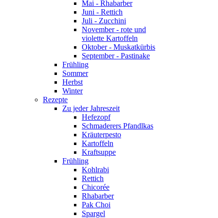
Mai - Rhabarber
Juni - Rettich
Juli - Zucchini
November - rote und
violette Kartoffeln
Oktober - Muskatkürbis
September - Pastinake
Frühling
Sommer
Herbst
Winter
Rezepte
Zu jeder Jahreszeit
Hefezopf
Schmaderers Pfandlkas
Kräuterpesto
Kartoffeln
Kraftsuppe
Frühling
Kohlrabi
Rettich
Chicorée
Rhabarber
Pak Choi
Spargel