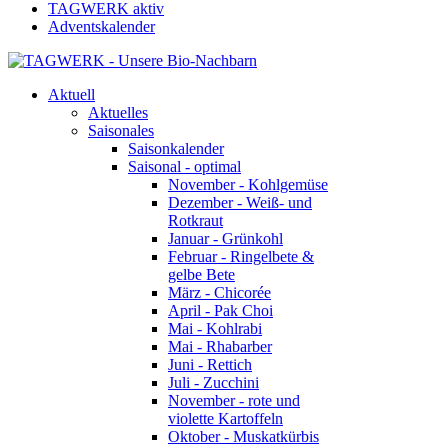
TAGWERK aktiv
Adventskalender
Aktuell
Aktuelles
Saisonales
Saisonkalender
Saisonal - optimal
November - Kohlgemüse
Dezember - Weiß- und
Rotkraut
Januar - Grünkohl
Februar - Ringelbete &
gelbe Bete
März - Chicorée
April - Pak Choi
Mai - Kohlrabi
Mai - Rhabarber
Juni - Rettich
Juli - Zucchini
November - rote und
violette Kartoffeln
Oktober - Muskatkürbis