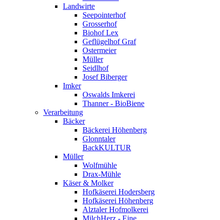
Landwirte
Seepointerhof
Grosserhof
Biohof Lex
Geflügelhof Graf
Ostermeier
Müller
Seidlhof
Josef Biberger
Imker
Oswalds Imkerei
Thanner - BioBiene
Verarbeitung
Bäcker
Bäckerei Höhenberg
Glonntaler
BackKULTUR
Müller
Wolfmühle
Drax-Mühle
Käser & Molker
Hofkäserei Hodersberg
Hofkäserei Höhenberg
Alztaler Hofmolkerei
MilchHerz - Eine