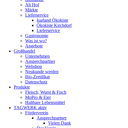
Ab Hof
Märkte
Lieferservice
Isarland Ökokiste
Ökokiste Kirchdorf
Lieferservice
Gastronomie
Was ist wo?
Angebote
Großhandel
Unternehmen
Ansprechpartner
Webshop
Neukunde werden
Bio-Zertifikat
Datenschutz
Produkte
Fleisch, Wurst & Fisch
MoPro & Eier
Haltbare Lebensmittel
TAGWERK aktiv
Förderverein
Ansprechpartner
Vielen Dank