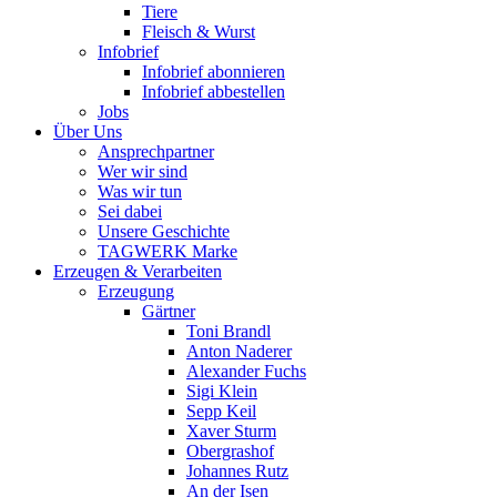
Tiere
Fleisch & Wurst
Infobrief
Infobrief abonnieren
Infobrief abbestellen
Jobs
Über Uns
Ansprechpartner
Wer wir sind
Was wir tun
Sei dabei
Unsere Geschichte
TAGWERK Marke
Erzeugen & Verarbeiten
Erzeugung
Gärtner
Toni Brandl
Anton Naderer
Alexander Fuchs
Sigi Klein
Sepp Keil
Xaver Sturm
Obergrashof
Johannes Rutz
An der Isen