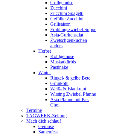
Grillgemüse
Zucchini
Zucchini Spagetti
Gefüllte Zucchini
Grillsaison
Frühlingszwiebel-Suppe
Asia-Gurkensalat
Zwetschgenkuchen
anders
Herbst
Kohlgemüse
Muskatkürbis
Pastinake
Winter
Ringel- & gelbe Bete
Grünkohl
Weiß- & Blaukraut
Wirsing Zwiebel Pfanne
Asia Pfanne mit Pak
Choi
Termine
TAGWERK-Zeitung
Mach dich schlau!
Gemüse
Samenfest