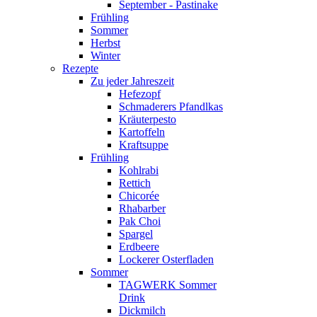
September - Pastinake
Frühling
Sommer
Herbst
Winter
Rezepte
Zu jeder Jahreszeit
Hefezopf
Schmaderers Pfandlkas
Kräuterpesto
Kartoffeln
Kraftsuppe
Frühling
Kohlrabi
Rettich
Chicorée
Rhabarber
Pak Choi
Spargel
Erdbeere
Lockerer Osterfladen
Sommer
TAGWERK Sommer
Drink
Dickmilch