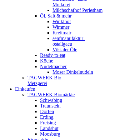
Molkerei
Milchschafhof Perlesham
Öl, Saft & mehr
Winklhof
Wimmer
Kreitmair
senfmanufaktur-
ostallgaeu
Vilstaler Öle
Ready-to-eat
Köche
Nudelmacher
Moser Dinkelnudeln
TAGWERK Bio
Metzgerei
Einkaufen
TAGWERK Biomärkte
Schwabing
Traunstein
Dorfen
Erding
Freising
Landshut
Moosburg
Biomärkte