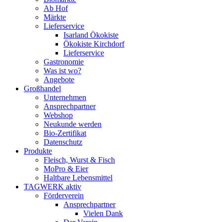
Ab Hof
Märkte
Lieferservice
Isarland Ökokiste
Ökokiste Kirchdorf
Lieferservice
Gastronomie
Was ist wo?
Angebote
Großhandel
Unternehmen
Ansprechpartner
Webshop
Neukunde werden
Bio-Zertifikat
Datenschutz
Produkte
Fleisch, Wurst & Fisch
MoPro & Eier
Haltbare Lebensmittel
TAGWERK aktiv
Förderverein
Ansprechpartner
Vielen Dank