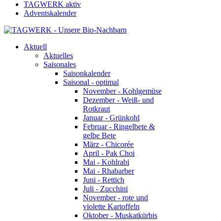
TAGWERK aktiv
Adventskalender
Aktuell
Aktuelles
Saisonales
Saisonkalender
Saisonal - optimal
November - Kohlgemüse
Dezember - Weiß- und
Rotkraut
Januar - Grünkohl
Februar - Ringelbete &
gelbe Bete
März - Chicorée
April - Pak Choi
Mai - Kohlrabi
Mai - Rhabarber
Juni - Rettich
Juli - Zucchini
November - rote und
violette Kartoffeln
Oktober - Muskatkürbis