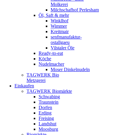
Molkerei
Milchschafhof Perlesham
Öl, Saft & mehr
Winklhof
Wimmer
Kreitmair
senfmanufaktur-
ostallgaeu
Vilstaler Öle
Ready-to-eat
Köche
Nudelmacher
Moser Dinkelnudeln
TAGWERK Bio
Metzgerei
Einkaufen
TAGWERK Biomärkte
Schwabing
Traunstein
Dorfen
Erding
Freising
Landshut
Moosburg
Biomärkte