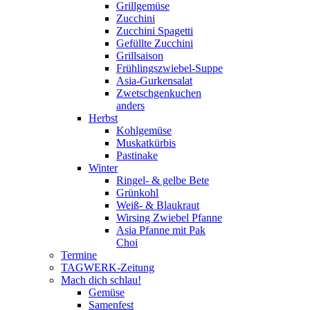
Grillgemüse
Zucchini
Zucchini Spagetti
Gefüllte Zucchini
Grillsaison
Frühlingszwiebel-Suppe
Asia-Gurkensalat
Zwetschgenkuchen
anders
Herbst
Kohlgemüse
Muskatkürbis
Pastinake
Winter
Ringel- & gelbe Bete
Grünkohl
Weiß- & Blaukraut
Wirsing Zwiebel Pfanne
Asia Pfanne mit Pak
Choi
Termine
TAGWERK-Zeitung
Mach dich schlau!
Gemüse
Samenfest