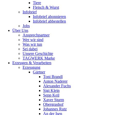
Tiere
Fleisch & Wurst
Infobrief
Infobrief abonnieren
Infobrief abbestellen
Jobs
Über Uns
Ansprechpartner
Wer wir sind
Was wir tun
Sei dabei
Unsere Geschichte
TAGWERK Marke
Erzeugen & Verarbeiten
Erzeugung
Gärtner
Toni Brandl
Anton Naderer
Alexander Fuchs
Sigi Klein
Sepp Keil
Xaver Sturm
Obergrashof
Johannes Rutz
An der Isen