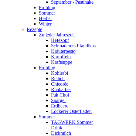
September - Pastinake
Frühling
Sommer
Herbst
Winter
Rezepte
Zu jeder Jahreszeit
Hefezopf
Schmaderers Pfandlkas
Kräuterpesto
Kartoffeln
Kraftsuppe
Frühling
Kohlrabi
Rettich
Chicorée
Rhabarber
Pak Choi
Spargel
Erdbeere
Lockerer Osterfladen
Sommer
TAGWERK Sommer
Drink
Dickmilch