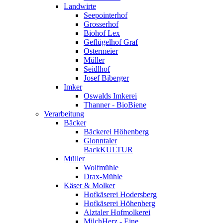
Landwirte
Seepointerhof
Grosserhof
Biohof Lex
Geflügelhof Graf
Ostermeier
Müller
Seidlhof
Josef Biberger
Imker
Oswalds Imkerei
Thanner - BioBiene
Verarbeitung
Bäcker
Bäckerei Höhenberg
Glonntaler
BackKULTUR
Müller
Wolfmühle
Drax-Mühle
Käser & Molker
Hofkäserei Hodersberg
Hofkäserei Höhenberg
Alztaler Hofmolkerei
MilchHerz - Eine